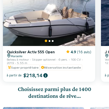
Quicksilver Activ 555 Open
4.9
(16 avis)
J 
Marseille
Bateau à moteur
Skipper optionnel
6 pers.
100 CV
Voi
2019
5.55 m
12
Super propriétaire
Réservation instantanée
$218,14
à partir de
à p
Choisissez parmi plus de 1400
destinations de rêve...