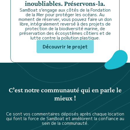
inoubliables. Préservons-la.
SamBoat s’engage aux côtés de la Fondation
de la Mer pour protéger les océans. Au
moment de réserver, vous pouvez faire un don
libre, intégralement reversé à des projets de
protection de la biodiversité marine, de
préservation des écosystèmes côtiers et de
lutte contre la pollution plastique.
Découvrir le projet
C’est notre communauté qui en parle le
mieux !
Ce sont vos commentaires déposés après chaque location
qui font la force de SamBoat et améliorent la confiance au
sein de la communauté.