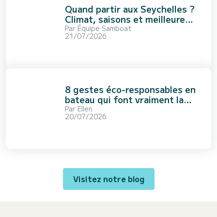
Quand partir aux Seychelles ?
Climat, saisons et meilleure
période
Par
Équipe Samboat
21/07/2026
8 gestes éco-responsables en
bateau qui font vraiment la
différence
Par
Ellen
20/07/2026
Visitez notre blog