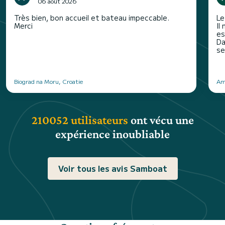
06 août 2026
Très bien, bon accueil et bateau impeccable.
Le
Merci
Il
es
Da
se
Biograd na Moru, Croatie
Am
210052 utilisateurs
ont vécu une
expérience inoubliable
Voir tous les avis Samboat