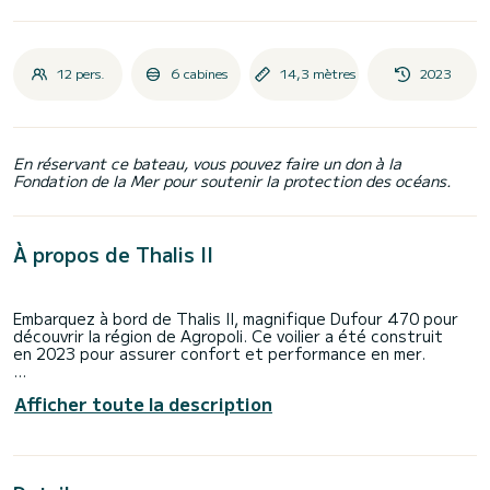
12 pers.
6 cabines
14,3 mètres
2023
En réservant ce bateau, vous pouvez faire un don à la
Fondation de la Mer pour soutenir la protection des océans.
À propos de Thalis II
Embarquez à bord de Thalis II, magnifique Dufour 470 pour
découvrir la région de Agropoli. Ce voilier a été construit
en 2023 pour assurer confort et performance en mer.
Le bateau dispose de 6 cabines tout confort et une
Afficher toute la description
capacité d'embarcation de 12 personnes. Avec une longueur
totale de 14 mètres, il sera votre meilleur allié pour passer
des vacances extraordinaires sur l'eau dans les environs
de Agropoli