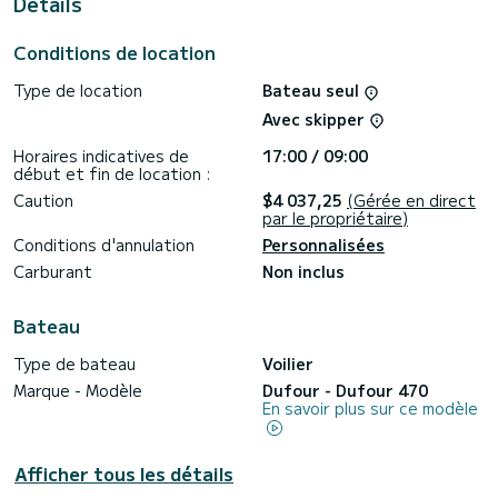
Details
Ce Dufour 470 est pourvu de 4 toilettes avec douche.
Ce bateau est équipé d'une Grand voile sur enrouleur et
Conditions de location
d'un Génois sur enrouleur. Il possède notamment les
équipements suivants : Pilote automatique, Propulseur
Type de location
Bateau seul
d'étrave, Plateforme de bain .
Avec skipper
Si vous avez des questions concernant le bateau ou les
conditions de location, vous pouvez envoyer un message via
Horaires indicatives de
17:00 / 09:00
la plateforme Samboat. Un conseiller SamBoat se chargera
début et fin de location :
Caution
$4 037,25
(Gérée en direct
par le propriétaire)
Conditions d'annulation
Personnalisées
Carburant
Non inclus
Bateau
Type de bateau
Voilier
Marque - Modèle
Dufour - Dufour 470
En savoir plus sur ce modèle
Afficher tous les détails