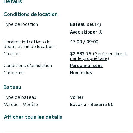
Details
Ce Bavaria 50 est pourvu de 3 toilettes avec douche.
Ce bateau est équipé d'une Grand voile sur enrouleur et
Conditions de location
d'un Génois sur enrouleur. Il possède notamment les
équipements suivants : Pilote automatique, Propulseur
Type de location
Bateau seul
d'étrave.
Avec skipper
N'hésitez pas à nous contacter pour toute demande devis,
vous serez accompagné par un expert SamBoat dans votre
Horaires indicatives de
17:00 / 09:00
début et fin de location :
Caution
$2 883,75
(Gérée en direct
par le propriétaire)
Conditions d'annulation
Personnalisées
Carburant
Non inclus
Bateau
Type de bateau
Voilier
Marque - Modèle
Bavaria - Bavaria 50
Afficher tous les détails