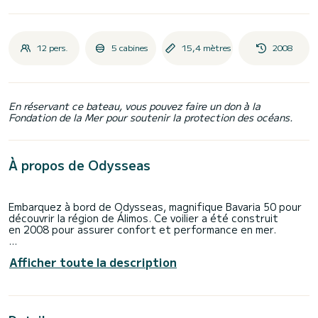
12 pers.
5 cabines
15,4 mètres
2008
En réservant ce bateau, vous pouvez faire un don à la
Fondation de la Mer pour soutenir la protection des océans.
À propos de Odysseas
Embarquez à bord de Odysseas, magnifique Bavaria 50 pour
découvrir la région de Álimos. Ce voilier a été construit
en 2008 pour assurer confort et performance en mer.
Le bateau dispose de 5 cabines tout confort et une
Afficher toute la description
capacité d'embarcation de 10 personnes. Avec une longueur
totale de 16 mètres, il sera votre meilleur allié pour passer
des vacances extraordinaires sur l'eau dans les environs
de Álimos