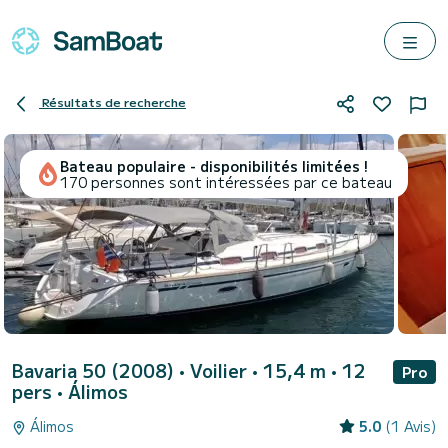
Résultats de recherche
Bateau populaire - disponibilités limitées !
170 personnes sont intéressées par ce bateau
Bavaria 50 (2008)
• Voilier • 15,4 m • 12
Pro
pers •
Álimos
Álimos
5.0
(1 Avis)