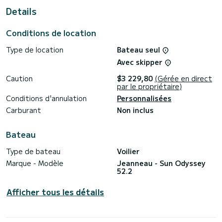
les eaux d'Alimos Marina
Details
Pour votre confort, l'Hesiodos dispose de 5 toilettes avec
douche
Conditions de location
Ce bateau est équipé d'une Grand-voile sur enrouleur et
Type de location
Bateau seul
d'un Génois sur enrouleur. Il dispose des équipements
suivants : Pilote automatique, Propulseur d'étrave, Haut-
Avec skipper
parleurs, Douche de pont, Winch électrique.
Caution
$3 229,80
(Gérée en direct
Vous pouvez nous envoyer votre demande de réservation
par le propriétaire)
Conditions d'annulation
Personnalisées
Carburant
Non inclus
Bateau
Type de bateau
Voilier
Marque - Modèle
Jeanneau - Sun Odyssey
52.2
Afficher tous les détails