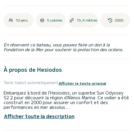
10 pers.
5 cabines
15,4 mètres
2000
En réservant ce bateau, vous pouvez faire un don à la
Fondation de la Mer pour soutenir la protection des océans.
À propos de Hesiodos
Texte traduit automatiquement
Afficher le texte original
Embarquez à bord de l'Hesiodos, un superbe Sun Odyssey
52.2 pour découvrir la région d'Alimos Marina. Ce voilier a été
construit en 2000 pour assurer un confort et des
performances en mer absolus.
Afficher toute la description
Le bateau dispose de 5 cabines au confort total et d'une
capacité de 12 passagers. D'une longueur totale de 15
mètres et d'une puissance de 75 chevaux, il sera votre
meilleur allié pour passer des vacances extraordinaires sur