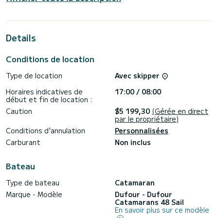
capacité de bateau de 12 personnes. D'une longueur totale
de 15 mètres, il sera votre meilleur allié pour passer des
vacances extraordinaires sur l'eau près de Capo d'Orlando
Details
Ce Dufour Catamarans 48 b> est équipé de 6 salles de
bains avec douche.
Conditions de location
Ce bateau est équipé d'une grand-voile entièrement lattée
et d'un génois sur enrouleur. Il dispose des équipements
Type de location
Avec skipper
suivants : Pilote automatique, USB, Douche arrière.
Horaires indicatives de
17:00 / 08:00
Nous vous invitons à demander un devis directement via la
début et fin de location :
plateforme , nous vous répondrons avec nos meilleures
Caution
$5 199,30
(Gérée en direct
par le propriétaire)
Conditions d'annulation
Personnalisées
Carburant
Non inclus
Bateau
Type de bateau
Catamaran
Marque - Modèle
Dufour - Dufour
Catamarans 48 Sail
En savoir plus sur ce modèle