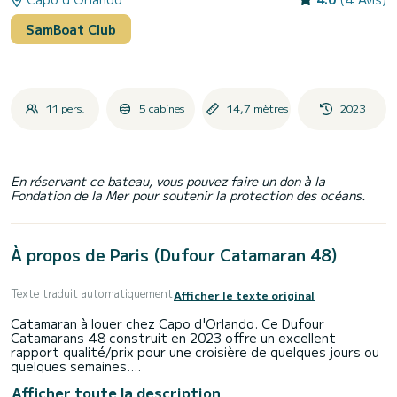
SamBoat Club
11 pers.
5 cabines
14,7 mètres
2023
En réservant ce bateau, vous pouvez faire un don à la
Fondation de la Mer pour soutenir la protection des océans.
À propos de Paris (Dufour Catamaran 48)
Texte traduit automatiquement
Afficher le texte original
Catamaran à louer chez Capo d'Orlando. Ce Dufour
Catamarans 48 construit en 2023 offre un excellent
rapport qualité/prix pour une croisière de quelques jours ou
quelques semaines.
Afficher toute la description
Le bateau dispose de 6 cabines confortables et une