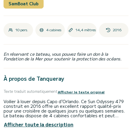
SamBoat Club
10 pers.
4 cabines
14,4 mètres
2016
En réservant ce bateau, vous pouvez faire un don à la
Fondation de la Mer pour soutenir la protection des océans.
À propos de Tanqueray
Texte traduit automatiquement
Afficher le texte original
Voilier à louer depuis Capo d'Orlando. Ce Sun Odyssey 479
construit en 2016 offre un excellent rapport qualité-prix
pour une croisière de quelques jours ou quelques semaines.
Le bateau dispose de 4 cabines confortables et peut
accueillir jusqu'à 10 personnes. Avec une longueur totale de
Afficher toute la description
14 mètres, il sera votre meilleur allié pour passer des
vacances extraordinaires sur l'eau aux alentours de Capo