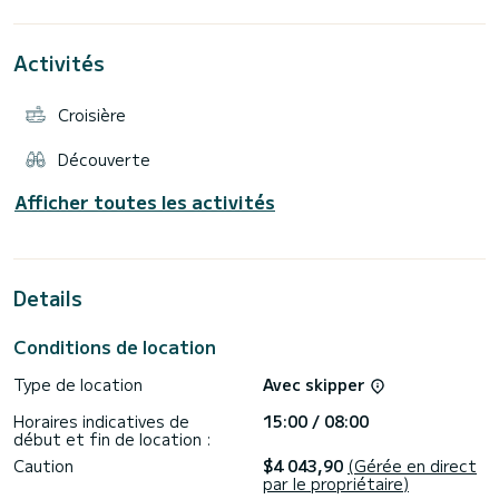
d'Orlando.
Ce Sun Odyssey 479 est équipé de 4 salles de bains avec
douche.
Activités
Ce bateau est équipé d'une grand-voile enrouleur et d'un
génois enrouleur. Il est équipé des équipements suivants :
pilote automatique, douche de poupe.
Croisière
Nous vous invitons à nous envoyer une demande directement
Découverte
Afficher toutes les activités
Details
Conditions de location
Type de location
Avec skipper
Horaires indicatives de
15:00 / 08:00
début et fin de location :
Caution
$4 043,90
(Gérée en direct
par le propriétaire)