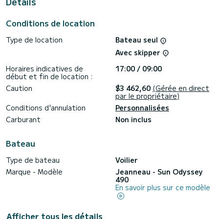
Details
douche.
Il possède notamment les équipements suivants : Pilote
Conditions de location
automatique, Propulseur d'étrave, Haut-parleurs extérieurs,
Douche de pont, Winch électrique.
Type de location
Bateau seul
Nous vous invitions à faire une demande de devis
Avec skipper
directement via la plateforme, nous reviendrons vers vous
Horaires indicatives de
17:00 / 09:00
début et fin de location :
Caution
$3 462,60
(Gérée en direct
par le propriétaire)
Conditions d'annulation
Personnalisées
Carburant
Non inclus
Bateau
Type de bateau
Voilier
Marque - Modèle
Jeanneau - Sun Odyssey
490
En savoir plus sur ce modèle
Afficher tous les détails