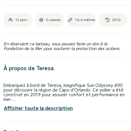
12 pers.
5 cabines
14,4 mètres
2019
En réservant ce bateau, vous pouvez faire un don à la
Fondation de la Mer pour soutenir la protection des océans.
À propos de Teresa
Embarquez à bord de Teresa, magnifique Sun Odyssey 490
pour découvrir la région de Capo d'Orlando. Ce voilier a été
construit en 2019 pour assurer confort et performance en
mer.
Afficher toute la description
Vous allez passer une croisière d'exception sur ce voilier
de 14 mètres. Vous pourrez accueillir jusqu'à 12 personnes
en navigation et profiter de ses 5 cabines tout confort.
Ce Sun Odyssey 490 est pourvu de 4 toilettes avec