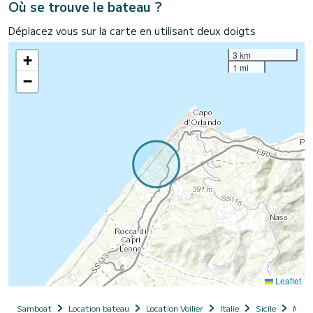
Où se trouve le bateau ?
Déplacez vous sur la carte en utilisant deux doigts
3 km
+
1 mi
−
Leaflet
Samboat
Location bateau
Location Voilier
Italie
Sicile
Messi