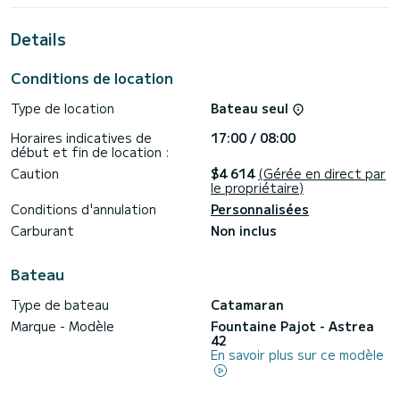
vacances extraordinaires sur l'eau dans les environs de
Castellammare di Stabia
Details
Cet Astrea 42 est équipé de 5 salles de bains avec douche.
< br> Il dispose des équipements suivants : Pilote
Conditions de location
automatique, Haut-parleurs.
Type de location
Bateau seul
Vous pouvez nous envoyer votre demande de réservation
Horaires indicatives de
17:00 / 08:00
début et fin de location :
Caution
$4 614
(Gérée en direct par
le propriétaire)
Conditions d'annulation
Personnalisées
Carburant
Non inclus
Bateau
Type de bateau
Catamaran
Marque - Modèle
Fountaine Pajot - Astrea
42
En savoir plus sur ce modèle