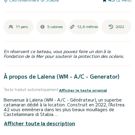
11 pers.
5 cabines
12,6 mètres
2022
En réservant ce bateau, vous pouvez faire un don à la
Fondation de la Mer pour soutenir la protection des océans.
À propos de Lalena (WM - A/C - Generator)
Texte traduit automatiquement
Afficher le texte original
Bienvenue à Lalena (WM - A/C - Générateur), un superbe
catamaran dédié à la location. Construit en 2022, l'Astrea
42 vous emmènera dans les plus beaux mouillages de
Castellammare di Stabia.
Afficher toute la description
Le bateau dispose de 5 cabines confortables et d'une
capacité de bateau de 11 personnes. D'une longueur totale
de 13 mètres, il sera votre meilleur allié pour passer des