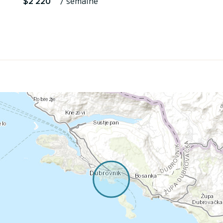
$2 220
/ semaine