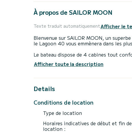
À propos de SAILOR MOON
Afficher le t
Texte traduit automatiquement
Bienvenue sur SAILOR MOON, un superbe c
le Lagoon 40 vous emmènera dans les plus
Le bateau dispose de 4 cabines tout conf
personnes. Avec une longueur totale de 12 
Afficher toute la description
vacances extraordinaires sur l'eau dans le
Pour votre confort, SAILOR MOON possèd
Details
Ce bateau est équipé d'une Grand voile lat
notamment les équipements suivants : Mot
automatique, Prise USB, Douche de pont, R
Conditions de location
extérieurs.
Type de location
Nous vous invitions à faire une demande d
Horaires indicatives de début et fin de
location :