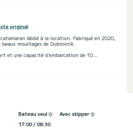
exte original
atamaran dédié à la location. Fabriqué en 2020,
 beaux mouillages de Dubrovnik.
ort et une capacité d'embarcation de 10
mètres, il sera votre meilleur allié pour passer des
s environs de Dubrovnik
e 4 toilettes avec douche
tée et d'un Génois sur enrouleur. Il possède
eur d'annexe, Winch électrique, Pilote
éfrigérateur extérieur, Plancha, Haut-parleurs
Bateau seul
Avec skipper
e devis directement via la plateforme, nous
17:00 / 08:30