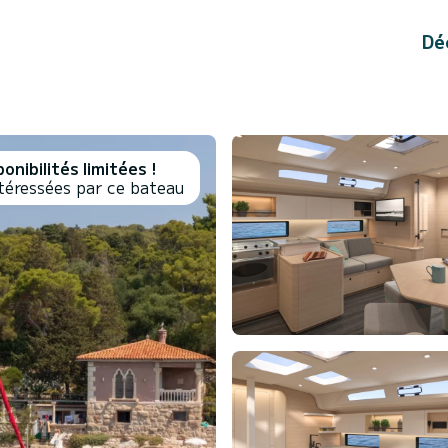
Dé
onibilités limitées !
téressées par ce bateau