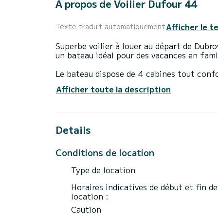
À propos de Voilier Dufour 44
Afficher le t
Texte traduit automatiquement
Superbe voilier à louer au départ de Dubr
un bateau idéal pour des vacances en fami
Le bateau dispose de 4 cabines tout conf
Avec une longueur totale de 14 mètres, il 
Afficher toute la description
extraordinaires sur l'eau dans les environ
Pour votre confort, possède 4 toilettes a
Details
Ce bateau est équipé d'une Grand voile lat
notamment les équipements suivants : Pilo
Conditions de location
Les demandes de réservation et devis son
Type de location
Horaires indicatives de début et fin de
location :
Caution