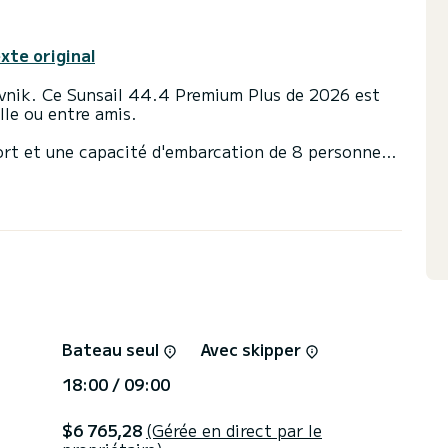
exte original
ovnik. Ce Sunsail 44.4 Premium Plus de 2026 est
lle ou entre amis.
ort et une capacité d'embarcation de 8 personnes.
sera votre meilleur allié pour passer des vacances
s de Dubrovnik
vec douche
tée et d'un Génois sur enrouleur. Il possède
te automatique, Dessalinisateur, Climatisation.
t gérées directement par SamBoat. Vous obtiendrez
Bateau seul
Avec skipper
18:00 / 09:00
$6 765,28
(Gérée en direct par le