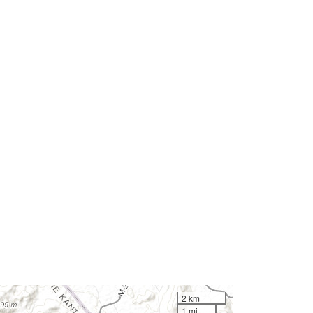
2 km
1 mi