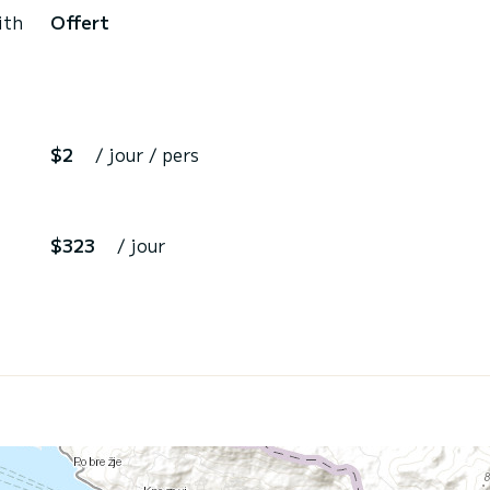
ith
Offert
$2
/ jour / pers
$323
/ jour