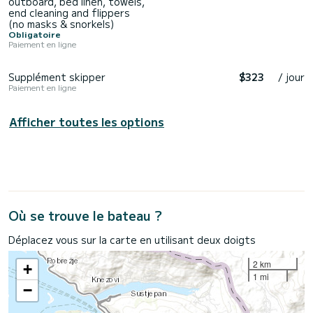
outboard, bed linen, towels,
end cleaning and flippers
(no masks & snorkels)
Obligatoire
Paiement en ligne
Supplément skipper
$323
/ jour
Paiement en ligne
Afficher toutes les options
Où se trouve le bateau ?
Déplacez vous sur la carte en utilisant deux doigts
2 km
+
1 mi
−