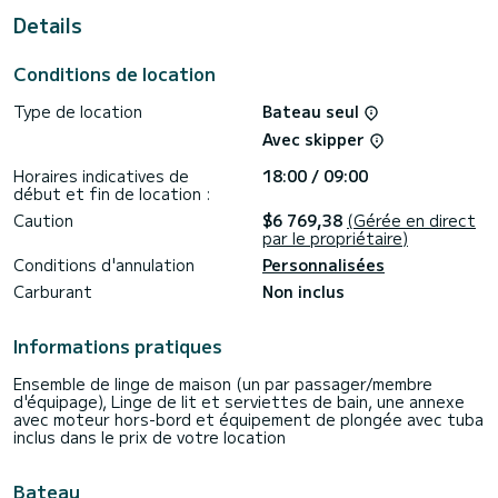
Dubrovnik
Details
Ce Sun Odyssey 440 est équipé de 2 salles d'eau avec
douche.
Conditions de location
Ce bateau est équipé d'une grand-voile lattée et d'un
Type de location
Bateau seul
génois sur enrouleur.
Avec skipper
Si vous avez des questions sur le bateau ou les conditions
de location, vous pouvez envoyer un message via la
Horaires indicatives de
18:00 / 09:00
plateforme Samboat. Un conseiller SamBoat répondra à vos
début et fin de location :
Caution
$6 769,38
(Gérée en direct
par le propriétaire)
Conditions d'annulation
Personnalisées
Carburant
Non inclus
Informations pratiques
Ensemble de linge de maison (un par passager/membre
d'équipage), Linge de lit et serviettes de bain, une annexe
avec moteur hors-bord et équipement de plongée avec tuba
inclus dans le prix de votre location
Bateau