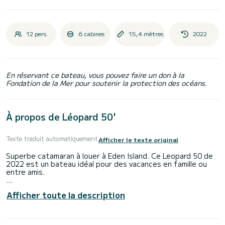
12 pers.
6 cabines
15,4 mètres
2022
En réservant ce bateau, vous pouvez faire un don à la
Fondation de la Mer pour soutenir la protection des océans.
À propos de Léopard 50'
Texte traduit automatiquement
Afficher le texte original
Superbe catamaran à louer à Eden Island. Ce Leopard 50 de
2022 est un bateau idéal pour des vacances en famille ou
entre amis.
Le catamaran mesure 15 mètres de long. Equipé de 6 cabines
Afficher toute la description
et d'un salon avec 2 couchages, le bateau peut accueillir 12
personnes en navigation.
Ce Leopard 50 est équipé de 5 toilettes avec douche.