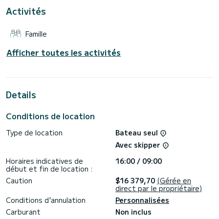
Activités
N'hésitez pas à nous contacter pour un devis, vous serez
accompagné par un expert SamBoat sur votre projet de
Famille
Afficher toutes les activités
Details
Conditions de location
Type de location
Bateau seul
Avec skipper
Horaires indicatives de
16:00 / 09:00
début et fin de location :
Caution
$16 379,70
(Gérée en
direct par le propriétaire)
Conditions d'annulation
Personnalisées
Carburant
Non inclus