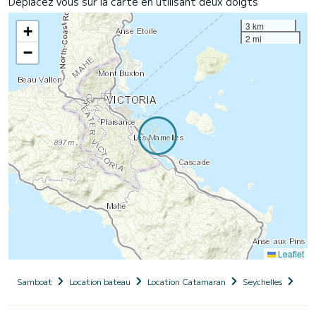
Déplacez vous sur la carte en utilisant deux doigts
3 km
+
2 mi
−
Leaflet
Samboat
Location bateau
Location Catamaran
Seychelles
Léop