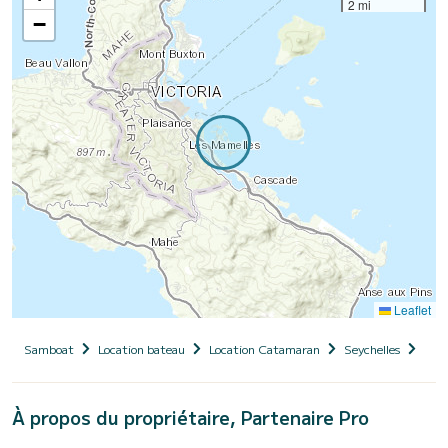
2 mi
−
Leaflet
Samboat
Location bateau
Location Catamaran
Seychelles
Bea
À propos du propriétaire, Partenaire Pro