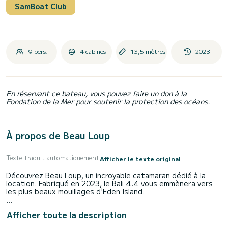
SamBoat Club
9 pers.
4 cabines
13,5 mètres
2023
En réservant ce bateau, vous pouvez faire un don à la
Fondation de la Mer pour soutenir la protection des océans.
À propos de Beau Loup
Texte traduit automatiquement
Afficher le texte original
Découvrez Beau Loup, un incroyable catamaran dédié à la
location. Fabriqué en 2023, le Bali 4.4 vous emmènera vers
les plus beaux mouillages d'Eden Island.
Le catamaran mesure 14 mètres de long et développe 114
Afficher toute la description
chevaux. Les 4 cabines peuvent accueillir 9 passagers en
croisière.