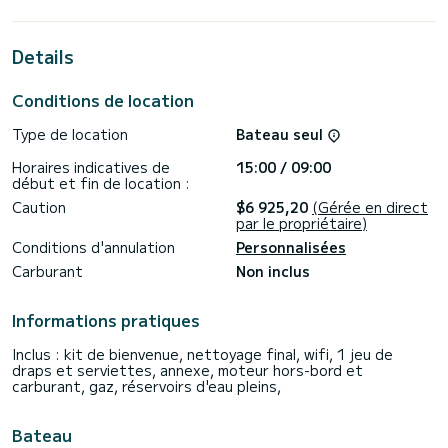
Pour votre confort, Beau Loup dispose de 4 toilettes avec
douche
Details
Il dispose des équipements suivants : Pilote automatique,
Moteur hors-bord, Haut-parleurs, Prise USB, Dessalinisateur,
Conditions de location
Winch électrique, Réfrigérateur extérieur.
Type de location
Bateau seul
Nous vous invitons à demander un devis directement via la
plateforme, nous vous recontacterons avec nos meilleures
Horaires indicatives de
15:00 / 09:00
début et fin de location :
Caution
$6 925,20
(Gérée en direct
par le propriétaire)
Conditions d'annulation
Personnalisées
Carburant
Non inclus
Informations pratiques
Inclus : kit de bienvenue, nettoyage final, wifi, 1 jeu de
draps et serviettes, annexe, moteur hors-bord et
carburant, gaz, réservoirs d'eau pleins,
Bateau