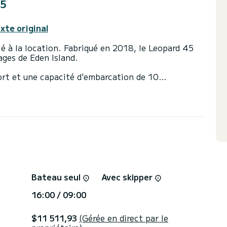
45
exte original
é à la location. Fabriqué en 2018, le Leopard 45
ges de Eden Island.
ort et une capacité d'embarcation de 10
mètres, il sera votre meilleur allié pour passer des
s environs de Eden Island
vec douche.
tée et d'un Génois sur enrouleur. Il possède
-parleurs extérieurs, Climatisation.
e demande devis, vous serez accompagné par un
nces.
Bateau seul
Avec skipper
16:00 / 09:00
$11 511,93
(Gérée en direct par le