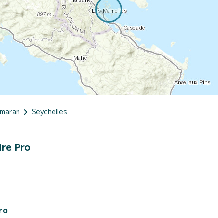
amaran
Seychelles
ire Pro
ro