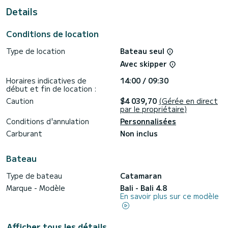
Details
Pour votre confort, Honour dispose de 3 toilettes avec
douche
Conditions de location
Il dispose des équipements suivants : Pilote automatique,
Enceintes extérieures, Prise USB, Douche de pont,
Type de location
Bateau seul
Dessalinisateur, Winch électrique, Lave-vaisselle.
Avec skipper
Nous vous invitons à faire une demande de devis
directement via la plateforme, nous vous recontacterons
Horaires indicatives de
14:00 / 09:30
début et fin de location :
Caution
$4 039,70
(Gérée en direct
par le propriétaire)
Conditions d'annulation
Personnalisées
Carburant
Non inclus
Bateau
Type de bateau
Catamaran
Marque - Modèle
Bali - Bali 4.8
En savoir plus sur ce modèle
Afficher tous les détails