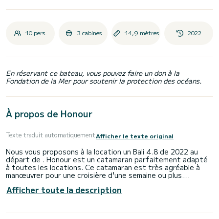
10 pers.
3 cabines
14,9 mètres
2022
En réservant ce bateau, vous pouvez faire un don à la
Fondation de la Mer pour soutenir la protection des océans.
À propos de Honour
Texte traduit automatiquement
Afficher le texte original
Nous vous proposons à la location un Bali 4.8 de 2022 au
départ de . Honour est un catamaran parfaitement adapté
à toutes les locations. Ce catamaran est très agréable à
manœuvrer pour une croisière d'une semaine ou plus.
Afficher toute la description
Le bateau dispose de 3 cabines au confort total et d'une
capacité de 10 passagers. D'une longueur totale de 15
mètres et de 110 chevaux, il sera votre meilleur allié pour
passer des vacances extraordinaires sur les eaux de