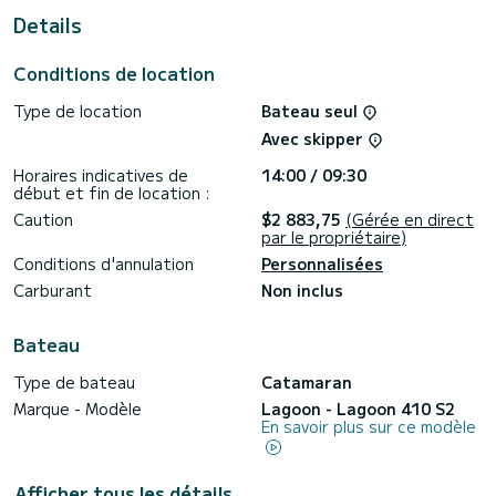
Ce Lagoon 410 S2 est équipé de 4 salles d'eau avec
Details
douche.
Ce bateau est équipé d'une Grand-voile Demi-latte et d'un
Conditions de location
Génois sur enrouleur. Il dispose des équipements suivants :
Pilote automatique, Enceintes extérieures, Prise USB,
Type de location
Bateau seul
Douche de pont, Dessalinisateur.
Avec skipper
Pour toute demande d'informations ou réservation, cliquez
sur le bouton « Demande de devis », un expert SamBoat vous
Horaires indicatives de
14:00 / 09:30
début et fin de location :
Caution
$2 883,75
(Gérée en direct
par le propriétaire)
Conditions d'annulation
Personnalisées
Carburant
Non inclus
Bateau
Type de bateau
Catamaran
Marque - Modèle
Lagoon - Lagoon 410 S2
En savoir plus sur ce modèle
Afficher tous les détails