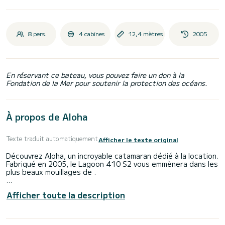
8 pers.
4 cabines
12,4 mètres
2005
En réservant ce bateau, vous pouvez faire un don à la
Fondation de la Mer pour soutenir la protection des océans.
À propos de Aloha
Texte traduit automatiquement
Afficher le texte original
Découvrez Aloha, un incroyable catamaran dédié à la location.
Fabriqué en 2005, le Lagoon 410 S2 vous emmènera dans les
plus beaux mouillages de .
Vous allez vivre une croisière exceptionnelle sur ce
Afficher toute la description
catamaran de 12 mètres. Vous pourrez accueillir jusqu'à 8
passagers en croisière et profiter de ses 4 cabines au
confort absolu.