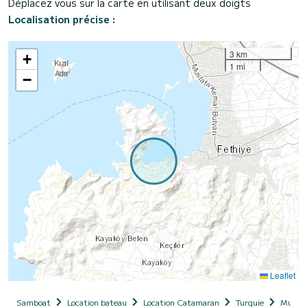
Déplacez vous sur la carte en utilisant deux doigts
Localisation précise :
3 km
+
1 mi
−
Leaflet
Samboat
Location bateau
Location Catamaran
Turquie
Muğla