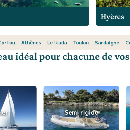
Hyères
Corfou
Athènes
Lefkada
Toulon
Sardaigne
C
eau idéal pour chacune de vos
lier
Semi rigide