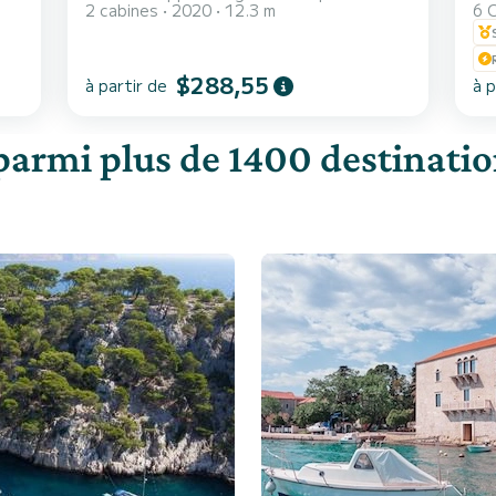
2 cabines
2020
12.3 m
6 
$288,55
à partir de
à p
parmi plus de 1400 destination