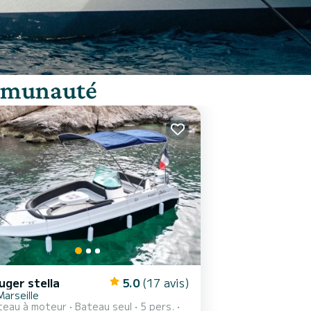
ommunauté
uger stella
5.0
(17 avis)
Marseille
teau à moteur
Bateau seul
5 pers.