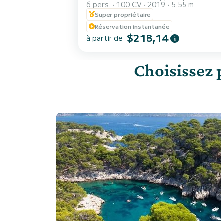
6 pers.
100 CV
2019
5.55 m
Super propriétaire
Réservation instantanée
$218,14
à partir de
Choisissez 