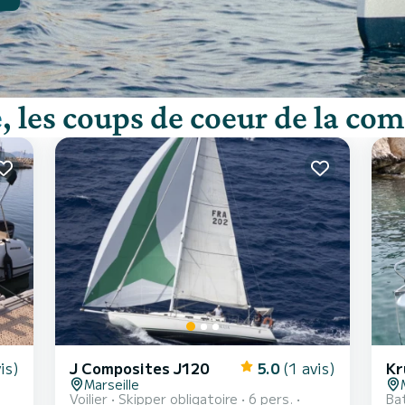
e
, les coups de coeur de la c
is)
J Composites J120
5.0
(1 avis)
Kr
Marseille
Voilier
Skipper obligatoire
6 pers.
Ba