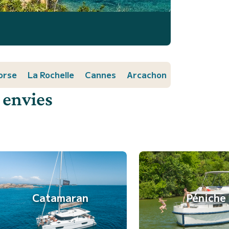
orse
La Rochelle
Cannes
Arcachon
 envies
Catamaran
Péniche