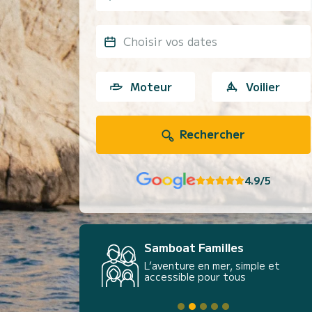
Choisir vos dates
Moteur
Voilier
Rechercher
4.9/5
Samboat Familles
L’aventure en mer, simple et
accessible pour tous