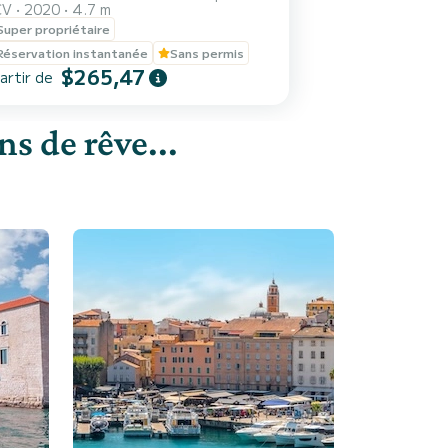
CV
2020
4.7 m
Super propriétaire
Réservation instantanée
Sans permis
$265,47
artir de
s de rêve...