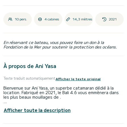
10 pers.
4 cabines
14,3 mètres
2021
En réservant ce bateau, vous pouvez faire un don à la
Fondation de la Mer pour soutenir la protection des océans.
À propos de Ani Yasa
Texte traduit automatiquement
Afficher le texte original
Bienvenue sur Ani Yasa, un superbe catamaran dédié à la
location. Fabriqué en 2021, le Bali 4.6 vous emmènera dans
les plus beaux mouillages de .
Le bateau dispose de 4 cabines tout confort et une
Afficher toute la description
capacité d'embarcation de 10 personnes. Avec une longueur
totale de 14 mètres et une puissance de 114 chevaux, il
sera votre meilleur allié pour passer des vacances
extraordinaires sur l'eau dans les environs de