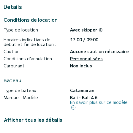
Details
Ce Bali 4.6 est pourvu de 4 toilettes avec douche.
Il possède notamment les équipements suivants : Haut-
Conditions de location
parleurs extérieurs, Dessalinisateur, Climatisation, Lave
vaisselle.
Type de location
Avec skipper
Les demandes de réservation et devis sont gérées
Horaires indicatives de
17:00 / 09:00
directement par SamBoat. Vous obtiendrez les meilleurs prix
début et fin de location :
Caution
Aucune caution nécessaire
Conditions d'annulation
Personnalisées
Carburant
Non inclus
Bateau
Type de bateau
Catamaran
Marque - Modèle
Bali - Bali 4.6
En savoir plus sur ce modèle
Afficher tous les détails