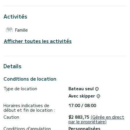
meilleur ami pour passer des vacances extraordinaires sur les
eaux de Fethiye
Activités
Pour votre confort, Sweet dispose de 2 toilettes avec
douche
Famille
Il dispose des équipements suivants : Pilote automatique,
Propulseur d'étrave, Haut-parleurs, Connexion Bluetooth.
Afficher toutes les activités
Si vous avez des questions sur le bateau ou sur les
conditions de location, vous pouvez envoyer un message via
la plateforme Samboat. Un conseiller SamBoat répondra à
Details
Conditions de location
Type de location
Bateau seul
Avec skipper
Horaires indicatives de
17:00 / 08:00
début et fin de location :
Caution
$2 883,75
(Gérée en direct
par le propriétaire)
Conditions d'annulation
Personnalisées