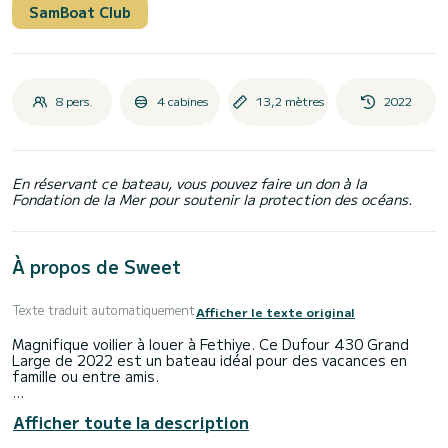
SamBoat Club
8 pers.
4 cabines
13,2 mètres
2022
En réservant ce bateau, vous pouvez faire un don à la
Fondation de la Mer pour soutenir la protection des océans.
À propos de Sweet
Texte traduit automatiquement
Afficher le texte original
Magnifique voilier à louer à Fethiye. Ce Dufour 430 Grand
Large de 2022 est un bateau idéal pour des vacances en
famille ou entre amis.
Le bateau dispose de 4 cabines au confort total et d'une
Afficher toute la description
capacité de 8 passagers. D'une longueur totale de 13
mètres et d'une puissance de 55 chevaux, il sera votre