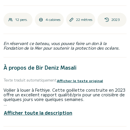
12 pers.
4 cabines
22 mètres
2023
En réservant ce bateau, vous pouvez faire un don à la
Fondation de la Mer pour soutenir la protection des océans.
À propos de Bir Deniz Masali
Texte traduit automatiquement
Afficher le texte original
Voilier à louer à Fethiye. Cette goélette construite en 2023
offre un excellent rapport qualité/prix pour une croisière de
quelques jours voire quelques semaines.
Le bateau dispose de 4 cabines entièrement équipées et
Afficher toute la description
d'une capacité de 9 personnes. D'une longueur hors tout de
22 mètres, il sera votre meilleur allié pour passer des
vacances exceptionnelles sur l'eau dans les environs de
Fethiye