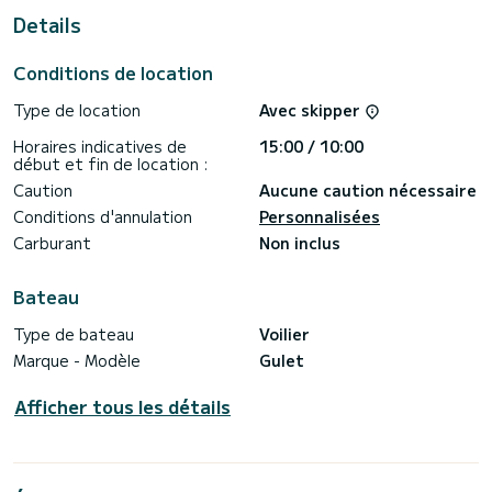
Details
Cette goélette est équipée de 4 toilettes avec douche.
Elle dispose des équipements suivants : TV.
Conditions de location
Vous pouvez nous envoyer votre demande de réservation
Type de location
Avec skipper
Horaires indicatives de
15:00 / 10:00
début et fin de location :
Caution
Aucune caution nécessaire
Conditions d'annulation
Personnalisées
Carburant
Non inclus
Bateau
Type de bateau
Voilier
Marque - Modèle
Gulet
Afficher tous les détails