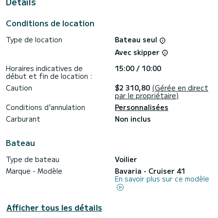
Details
Ce Cruiser 41 est pourvu de 2 toilettes avec douche.
Conditions de location
Ce bateau est équipé d'une Grand voile sur enrouleur et
d'un Génois sur enrouleur. Il possède notamment les
Type de location
Bateau seul
équipements suivants : Pilote automatique, Moteur
d'annexe, Haut-parleurs extérieurs.
Avec skipper
Pour toute demande d'information ou réservation, cliquer
Horaires indicatives de
15:00 / 10:00
sur le bouton « obtenir un devis », un expert SamBoat vous
début et fin de location :
Caution
$2 310,80
(Gérée en direct
par le propriétaire)
Conditions d'annulation
Personnalisées
Carburant
Non inclus
Bateau
Type de bateau
Voilier
Marque - Modèle
Bavaria - Cruiser 41
En savoir plus sur ce modèle
Afficher tous les détails