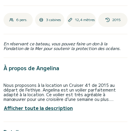
6 pers.
3 cabines
12,4 mètres
2015
En réservant ce bateau, vous pouvez faire un don à la
Fondation de la Mer pour soutenir la protection des océans.
À propos de Angelina
Nous proposons à la location un Cruiser 41 de 2015 au
départ de Fethiye. Angelina est un voilier parfaitement
adapté à la location. Ce voilier est très agréable à
manœuvrer pour une croisière d'une semaine ou plus.
Afficher toute la description
Le bateau dispose de 3 cabines tout confort et une
capacité d'embarcation de 6 personnes. Avec une longueur
totale de 12 mètres, il sera votre meilleur allié pour passer
des vacances extraordinaires sur l'eau dans les environs
de Fethiye