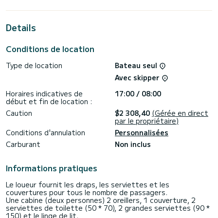
des vacances extraordinaires sur l'eau dans les environs
de Fethiye
Details
Pour votre confort, Stella possède 1 toilette avec douche
Il possède notamment les équipements suivants : Moteur
Conditions de location
d'annexe.
Type de location
Bateau seul
Pour toute demande d'information ou réservation, cliquer
sur le bouton « obtenir un devis », un expert SamBoat vous
Avec skipper
Horaires indicatives de
17:00 / 08:00
début et fin de location :
Caution
$2 308,40
(Gérée en direct
par le propriétaire)
Conditions d'annulation
Personnalisées
Carburant
Non inclus
Informations pratiques
Le loueur fournit les draps, les serviettes et les
couvertures pour tous le nombre de passagers.
Une cabine (deux personnes) 2 oreillers, 1 couverture, 2
serviettes de toilette (50 * 70), 2 grandes serviettes (90 *
150) et le linge de lit.