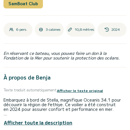
SamBoat Club
6 pers.
3 cabines
10,8 mètres
2024
En réservant ce bateau, vous pouvez faire un don à la
Fondation de la Mer pour soutenir la protection des océans.
À propos de Benja
Texte traduit automatiquement
Afficher le texte original
Embarquez à bord de Stella, magnifique Oceanis 34.1 pour
découvrir la région de Fethiye. Ce voilier a été construit
en 2024 pour assurer confort et performance en mer.
Le bateau dispose de 3 cabines tout confort et une
Afficher toute la description
capacité d'embarcation de 6 personnes. Avec une longueur
totale de 11 mètres, il sera votre meilleur allié pour passer