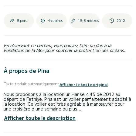
8 pers.
4 cabines
13,5 mètres
2012
En réservant ce bateau, vous pouvez faire un don à la
Fondation de la Mer pour soutenir la protection des océans.
À propos de Pina
Texte traduit automatiquement
Afficher le texte original
Nous proposons à la location un Hanse 445 de 2012 au
départ de Fethiye. Pina est un voilier parfaitement adapté à
la location. Ce voilier est très agréable à manœuvrer pour
une croisière d'une semaine ou plus.
Afficher toute la description
Le bateau dispose de 4 cabines tout confort et une
capacité d'embarcation de 8 personnes. Avec une longueur
totale de 14 mètres, il sera votre meilleur allié pour passer
des vacances extraordinaires sur l'eau dans les environs