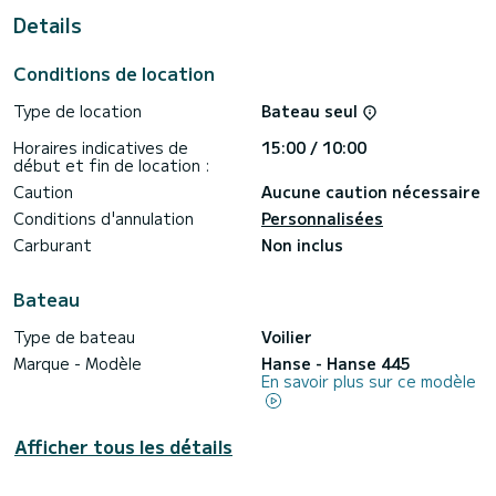
de Fethiye
Details
Ce Hanse 445 est pourvu de 2 toilettes avec douche.
Conditions de location
Ce bateau est équipé d'une Grand voile lattée et d'un
Génois sur enrouleur. Il possède notamment les
Type de location
Bateau seul
équipements suivants : Pilote automatique, Moteur
d'annexe, Propulseur d'étrave.
Horaires indicatives de
15:00 / 10:00
début et fin de location :
Pour toute demande d'information ou réservation, cliquer
sur le bouton « obtenir un devis », un expert SamBoat vous
Caution
Aucune caution nécessaire
Conditions d'annulation
Personnalisées
Carburant
Non inclus
Bateau
Type de bateau
Voilier
Marque - Modèle
Hanse - Hanse 445
En savoir plus sur ce modèle
Afficher tous les détails