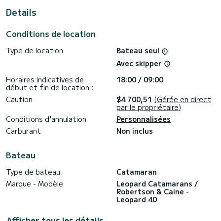
Details
Il possède notamment les équipements suivants : Pilote
automatique, Moteur d'annexe, Haut-parleurs extérieurs,
Panneau solaire, Climatisation, Winch électrique.
Conditions de location
Pour toute demande d'information ou réservation, cliquer
Type de location
Bateau seul
sur le bouton « obtenir un devis », un expert SamBoat vous
Avec skipper
Horaires indicatives de
18:00 / 09:00
début et fin de location :
Caution
$4 700,51
(Gérée en direct
par le propriétaire)
Conditions d'annulation
Personnalisées
Carburant
Non inclus
Bateau
Type de bateau
Catamaran
Marque - Modèle
Leopard Catamarans /
Robertson & Caine -
Leopard 40
Afficher tous les détails