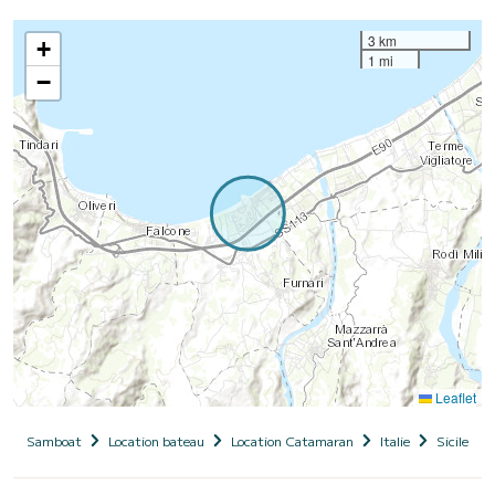
3 km
+
1 mi
−
Leaflet
Samboat
Location bateau
Location Catamaran
Italie
Sicile