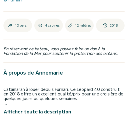
10 pers.
4 cabines
12 mètres
2018
En réservant ce bateau, vous pouvez faire un don à la
Fondation de la Mer pour soutenir la protection des océans.
À propos de Annemarie
Catamaran à louer depuis Furnari. Ce Leopard 40 construit
en 2018 offre un excellent qualité/prix pour une croisière de
quelques jours ou quelques semaines.
Vous allez passer une croisière d'exception sur ce catamaran
Afficher toute la description
de 12 mètres. Vous pourrez accueillir jusqu'à 10 personnes
en navigation et profiter de ses 4 cabines tout confort.
Ce Leopard 40 est pourvu de 1 toilette avec douche.