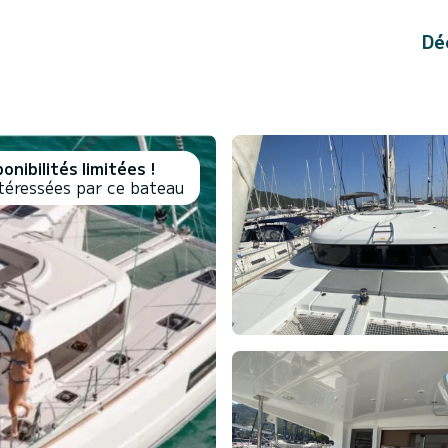
Dé
onibilités limitées !
téressées par ce bateau