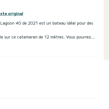
exte original
 Lagoon 40 de 2021 est un bateau idéal pour des
elle sur ce catamaran de 12 mètres. Vous pourrez
e et profiter de ses 4 cabines au confort total.
oilettes avec douche
ée et d'un génois sur enrouleur. Il dispose des
, Haut-parleurs, Prise USB, Douche de pont,
sont traitées directement par SamBoat. Vous