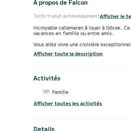
À propos de Falcon
Afficher le t
Texte traduit automatiquement
Incroyable catamaran à louer à Göcek. Ce
vacances en famille ou entre amis.
Vous allez vivre une croisière exceptionn
accueillir jusqu'à 10 passagers en croisièr
Afficher toute la description
Pour votre confort, Falcon dispose de 4 t
Ce bateau est équipé d'une grand-voile latt
Activités
équipements suivants : Pilote automatique
Winch électrique.
Famille
Les demandes de réservation et de devis 
Afficher toutes les activités
Details