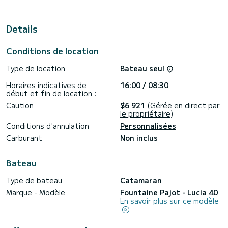
chevaux. Les 4 cabines peuvent accueillir 10 passagers en
croisière.
Details
Pour votre confort, Sunrise dispose de 4 toilettes avec
douche
Conditions de location
Ce bateau est équipé d'une grand-voile lattée et d'un
génois sur enrouleur. Il dispose des équipements suivants :
Type de location
Bateau seul
Pilote automatique, Haut-parleurs, Prise USB, Douche de
pont.
Horaires indicatives de
16:00 / 08:30
début et fin de location :
N'hésitez pas à nous contacter pour un devis, vous serez
accompagné par un expert SamBoat sur votre projet de
Caution
$6 921
(Gérée en direct par
le propriétaire)
Conditions d'annulation
Personnalisées
Carburant
Non inclus
Bateau
Type de bateau
Catamaran
Marque - Modèle
Fountaine Pajot - Lucia 40
En savoir plus sur ce modèle