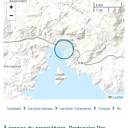
3 km
+
1 mi
−
Leaflet
Samboat
Location bateau
Location Catamaran
Turquie
Muğla
À propos du propriétaire, Partenaire Pro