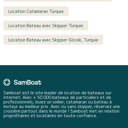
Location Catamaran Turquie
Location Bateau avec Skipper Turquie
Location Bateau avec Skipper Göcek, Turquie
Samboat est le site leader de location de bateaux sur
internet. Avec + 50 000 bateaux de particuliers et de
professionnels, louez un voilier, catamaran ou bateau à
moteur au meilleur prix. Avec ou sans skipper, réservez une
croisière partout dans le monde ! Samboat met en relation
propriétaires et locataires en toute confiance.