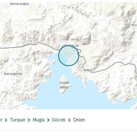
er
Turquie
Muğla
Göcek
Orion