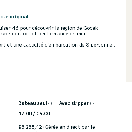
exte original
iser 46 pour découvrir la région de Göcek.
ssurer confort et performance en mer.
ort et une capacité d'embarcation de 8 personnes.
sera votre meilleur allié pour passer des vacances
s de Göcek
ttes avec douche
ation, cliquer sur le bouton « obtenir un devis »,
Bateau seul
Avec skipper
17:00 / 09:00
$3 235,12
(Gérée en direct par le