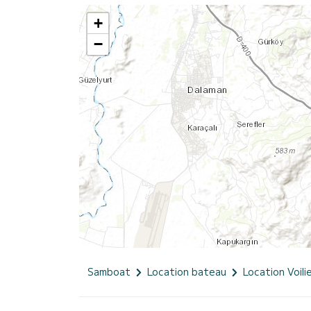
+
−
Samboat
Location bateau
Location Voili