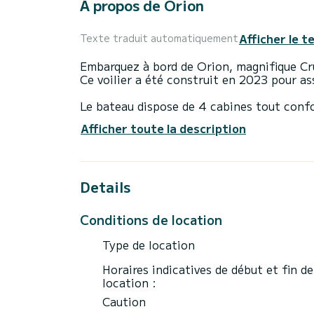
À propos de Orion
Afficher le t
Texte traduit automatiquement
Embarquez à bord de Orion, magnifique Cru
Ce voilier a été construit en 2023 pour a
Le bateau dispose de 4 cabines tout conf
Avec une longueur totale de 14 mètres, il 
Afficher toute la description
extraordinaires sur l'eau dans les environ
Pour votre confort, Orion possède 3 toile
Details
Pour toute demande d'information ou réserv
Conditions de location
Type de location
Horaires indicatives de début et fin de
location :
Caution