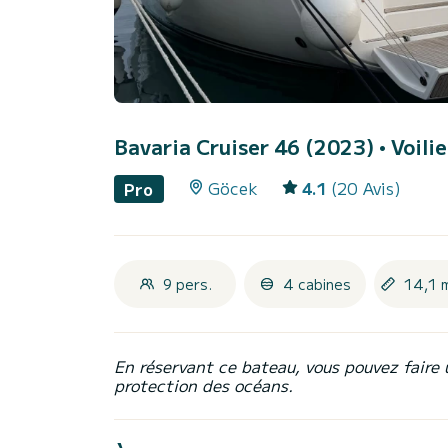
Bavaria Cruiser 46 (2023)
• Voili
Göcek
4.1
(20 Avis)
Pro
9 pers.
4 cabines
14,1 
En réservant ce bateau, vous pouvez faire 
protection des océans.