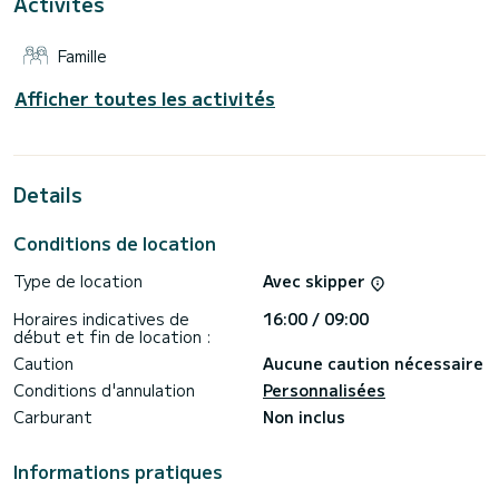
Activités
Pour votre confort, Flores possède 6 toilettes avec douche
Il possède notamment les équipements suivants :
Famille
Dessalinisateur, Climatisation.
Les demandes de réservation et devis sont gérées
Afficher toutes les activités
directement par SamBoat. Vous obtiendrez les meilleurs prix
Details
Conditions de location
Type de location
Avec skipper
Horaires indicatives de
16:00 / 09:00
début et fin de location :
Caution
Aucune caution nécessaire
Conditions d'annulation
Personnalisées
Carburant
Non inclus
Informations pratiques