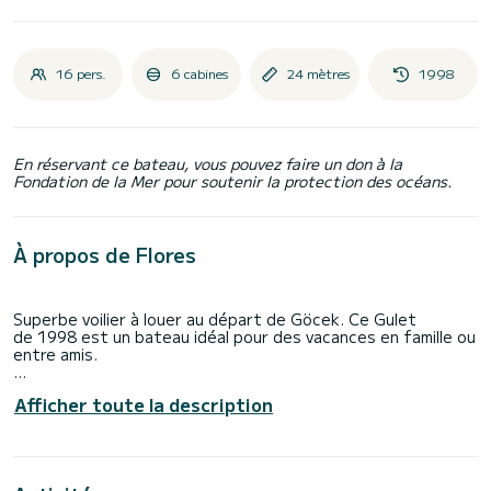
16 pers.
6 cabines
24 mètres
1998
En réservant ce bateau, vous pouvez faire un don à la
Fondation de la Mer pour soutenir la protection des océans.
À propos de Flores
Superbe voilier à louer au départ de Göcek. Ce Gulet
de 1998 est un bateau idéal pour des vacances en famille ou
entre amis.
Le bateau dispose de 6 cabines tout confort et une
Afficher toute la description
capacité d'embarcation de 12 personnes. Avec une longueur
totale de 24 mètres, il sera votre meilleur allié pour passer
des vacances extraordinaires sur l'eau dans les environs
de Göcek