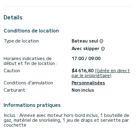
des vacances extraordinaires sur les eaux de Gouviá
Cet Oceanis 48 est équipé de 3 salles d'eau avec douche.
Details
Ce bateau est équipé d'une grand-voile lattée et d'un
génois sur enrouleur. Il dispose des équipements suivants :
Conditions de location
Pilote automatique, Moteur hors-bord, Propulseur d'étrave,
Haut-parleurs, Douche de pont.
Type de location
Bateau seul
Les demandes de réservation et de devis sont traitées
Avec skipper
directement par SamBoat. Vous obtiendrez les meilleurs prix
Horaires indicatives de
17:00 / 09:00
début et fin de location :
Caution
$4 616,80
(Gérée en direct
par le propriétaire)
Conditions d'annulation
Personnalisées
Carburant
Non inclus
Informations pratiques
Inclus : Annexe avec moteur hors-bord inclus, 1 bouteille de
gaz, matériel de snorkeling, 1 jeu de draps et serviette par
couchette