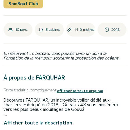
SamBoat Club
10 pers.
5 cabines
14,6 mètres
2018
En réservant ce bateau, vous pouvez faire un don à la
Fondation de la Mer pour soutenir la protection des océans.
À propos de FARQUHAR
Texte traduit automatiquement
Afficher le texte original
Découvrez FARQUHAR, un incroyable voilier dédié aux
charters. Fabriqué en 2018, l'Oceanis 48 vous emmènera
vers les plus beaux mouillages de Gouviá.
Le bateau dispose de 5 cabines au confort total et d'une
Afficher toute la description
capacité de 12 passagers. Avec une longueur totale de 15
mètres et 80 chevaux, il sera votre meilleur ami pour passer