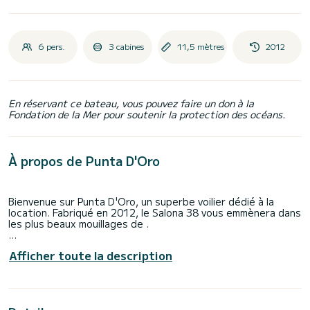
6 pers.
3 cabines
11,5 mètres
2012
En réservant ce bateau, vous pouvez faire un don à la
Fondation de la Mer pour soutenir la protection des océans.
À propos de Punta D'Oro
Bienvenue sur Punta D'Oro, un superbe voilier dédié à la
location. Fabriqué en 2012, le Salona 38 vous emmènera dans
les plus beaux mouillages de .
Vous allez passer une croisière d'exception sur ce voilier
Afficher toute la description
de 12 mètres. Vous pourrez accueillir jusqu'à 6 personnes en
navigation et profiter de ses 3 cabines tout confort.
Pour votre confort, Punta D'Oro possède 1 toilette avec
douche