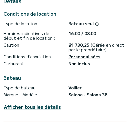
Details
Ce bateau est équipé d'une Lattée et d'un sur enrouleur. Il
possède notamment les équipements suivants : Pilote
Conditions de location
automatique.
Type de location
Bateau seul
Si vous avez des questions concernant le bateau ou les
conditions de location, vous pouvez envoyer un message via
Horaires indicatives de
16:00 / 08:00
la plateforme Samboat. Un conseiller SamBoat se chargera
début et fin de location :
Caution
$1 730,25
(Gérée en direct
par le propriétaire)
Conditions d'annulation
Personnalisées
Carburant
Non inclus
Bateau
Type de bateau
Voilier
Marque - Modèle
Salona - Salona 38
Afficher tous les détails