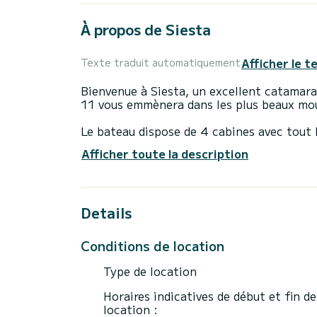
À propos de Siesta
Afficher le t
Texte traduit automatiquement
Bienvenue à Siesta, un excellent catamaran
11 vous emmènera dans les plus beaux mouil
Le bateau dispose de 4 cabines avec tout 
longueur totale de 11 mètres, il sera votre
Afficher toute la description
extraordinaires sur l'eau autour de Ibiza (V
Ce Excess 11 il est équipé de 2 WC avec d
Details
Il dispose des équipements suivants : Pil
Pour toute demande d'information ou réser
Conditions de location
Type de location
Horaires indicatives de début et fin de
location :