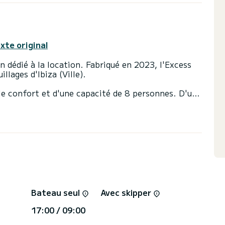
exte original
 dédié à la location. Fabriqué en 2023, l'Excess
lages d'Ibiza (Ville).
le confort et d'une capacité de 8 personnes. D'une
 meilleur allié pour passer des vacances
ille)
ouche
ote automatique, Douche de pont.
ver, faire Cliquez sur le bouton « Demander un
Bateau seul
Avec skipper
17:00 / 09:00