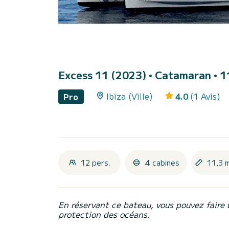
Excess 11 (2023)
• Catamaran • 11
Ibiza (Ville)
4.0
(1 Avis)
Pro
12 pers.
4 cabines
11,3 
En réservant ce bateau, vous pouvez faire 
protection des océans.