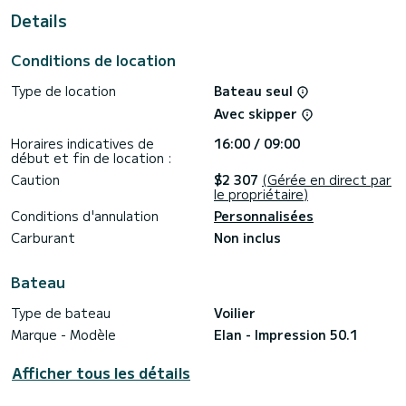
douche.
Details
Ce bateau est équipé d'une grand-voile à enrouleur et d'un
génois à enrouleur. Il dispose des équipements suivants :
Conditions de location
Pilote automatique, Propulseur d'étrave, Douche de pont,
Plancha, Plateforme de bain, Réfrigérateur extérieur.
Type de location
Bateau seul
N'hésitez pas à nous contacter pour un devis, vous serez
Avec skipper
accompagné par un expert SamBoat sur votre projet de
Horaires indicatives de
16:00 / 09:00
début et fin de location :
Caution
$2 307
(Gérée en direct par
le propriétaire)
Conditions d'annulation
Personnalisées
Carburant
Non inclus
Bateau
Type de bateau
Voilier
Marque - Modèle
Elan - Impression 50.1
Afficher tous les détails