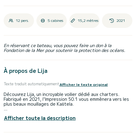
12 pers.
5 cabines
15,2 mètres
2021
En réservant ce bateau, vous pouvez faire un don à la
Fondation de la Mer pour soutenir la protection des océans.
À propos de Lija
Texte traduit automatiquement
Afficher le texte original
Découvrez Lija, un incroyable voilier dédié aux charters.
Fabriqué en 2021, l'Impression 50.1 vous emmènera vers les
plus beaux mouillages de Kaštela.
Le voilier mesure 15 mètres de long et développe 75
Afficher toute la description
chevaux. Les 5 cabines peuvent accueillir 12 passagers en
croisière.
Cet Impression 50.1 est équipé de 2 salles d'eau avec