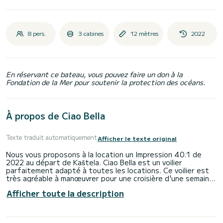
8 pers.
3 cabines
12 mètres
2022
En réservant ce bateau, vous pouvez faire un don à la
Fondation de la Mer pour soutenir la protection des océans.
À propos de Ciao Bella
Texte traduit automatiquement
Afficher le texte original
Nous vous proposons à la location un Impression 40.1 de
2022 au départ de Kaštela. Ciao Bella est un voilier
parfaitement adapté à toutes les locations. Ce voilier est
très agréable à manœuvrer pour une croisière d'une semaine
ou plus.
Afficher toute la description
Le bateau dispose de 3 cabines au confort total et d'une
capacité de 8 passagers. D'une longueur totale de 12
mètres et d'une puissance de 29 chevaux, il sera votre