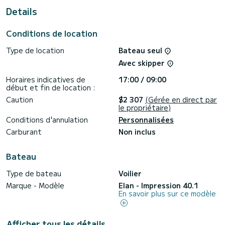
meilleur ami pour passer des vacances extraordinaires sur les
Details
eaux de Kaštela
Cet Impression 40.1 est équipé de 2 salles d'eau avec
Conditions de location
douche.
Type de location
Bateau seul
Ce bateau est équipé d'une grand-voile lattée et d'un
génois sur enrouleur. Il dispose des équipements suivants :
Avec skipper
Propulseur d'étrave, Haut-parleurs, Prise USB, Plateforme de
bain, Réfrigérateur extérieur.
Horaires indicatives de
17:00 / 09:00
début et fin de location :
Si vous avez des questions sur le bateau ou les conditions
de location, vous pouvez envoyer un message via la
Caution
$2 307
(Gérée en direct par
plateforme Samboat. Un conseiller SamBoat répondra à vos
le propriétaire)
Conditions d'annulation
Personnalisées
Carburant
Non inclus
Bateau
Type de bateau
Voilier
Marque - Modèle
Elan - Impression 40.1
En savoir plus sur ce modèle
Afficher tous les détails