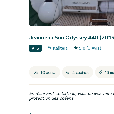
Jeanneau Sun Odyssey 440 (201
Kaštela
5.0
(3 Avis)
Pro
10 pers.
4 cabines
13 m
En réservant ce bateau, vous pouvez faire 
protection des océans.