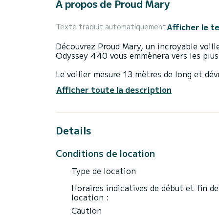
À propos de Proud Mary
Afficher le t
Texte traduit automatiquement
Découvrez Proud Mary, un incroyable voili
Odyssey 440 vous emmènera vers les plus 
Le voilier mesure 13 mètres de long et dé
accueillir 10 passagers en croisière.
Afficher toute la description
Pour votre confort, Proud Mary dispose de
Ce bateau est équipé d'une grand-voile latt
Details
équipements suivants : Pilote automatique,
internet, Douche de pont, Plateforme de 
Conditions de location
Nous vous invitons à demander un devis di
Type de location
Horaires indicatives de début et fin de
location :
Caution