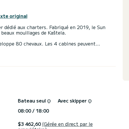
exte original
er dédié aux charters. Fabriqué en 2019, le Sun
beaux mouillages de Kaštela.
veloppe 80 chevaux. Les 4 cabines peuvent
 2 toilettes avec douche
ée et d'un génois sur enrouleur. Il dispose des
 Propulseur d'étrave, Haut-parleurs, Wifi et
bain.
rectement via la plateforme, nous vous répondrons
Bateau seul
Avec skipper
08:00 / 18:00
$3 462,60
(Gérée en direct par le