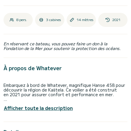
8 pers.
3 cabines
14 mètres
2021
En réservant ce bateau, vous pouvez faire un don à la
Fondation de la Mer pour soutenir la protection des océans.
À propos de Whatever
Embarquez à bord de Whatever, magnifique Hanse 458 pour
découvrir la région de Kaštela. Ce voilier a été construit
en 2021 pour assurer confort et performance en mer.
Le voilier fait 14 mètres de longueur pour une puissance de
Afficher toute la description
80 chevaux. Les 3 cabines permettent d'accueillir 8
personnes en navigation croisière.
Ce Hanse 458 est pourvu de 2 toilettes avec douche.