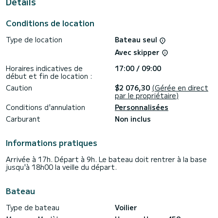
Details
Il possède notamment les équipements suivants : Pilote
automatique, Propulseur d'étrave, TV, Haut-parleurs
extérieurs, Douche de pont, Plateforme de bain .
Conditions de location
Nous vous invitions à faire une demande de devis
Type de location
Bateau seul
directement via la plateforme, nous reviendrons vers vous
avec nos meilleures propositions.
Avec skipper
Horaires indicatives de
17:00 / 09:00
début et fin de location :
Caution
$2 076,30
(Gérée en direct
par le propriétaire)
Conditions d'annulation
Personnalisées
Carburant
Non inclus
Informations pratiques
Arrivée à 17h. Départ à 9h. Le bateau doit rentrer à la base
jusqu'à 18h00 la veille du départ.
Bateau
Type de bateau
Voilier