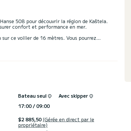
Hanse 508 pour découvrir la région de Kaštela.
ssurer confort et performance en mer.
n sur ce voilier de 16 mètres. Vous pourrez
ion et profiter de ses 5 cabines tout confort.
 toilettes avec douche
ants : Pilote automatique, Propulseur d'étrave,
ont, Plateforme de bain .
t gérées directement pas SamBoat. Vous obtiendrez
forme.
Bateau seul
Avec skipper
17:00 / 09:00
$2 885,50
(Gérée en direct par le
propriétaire)