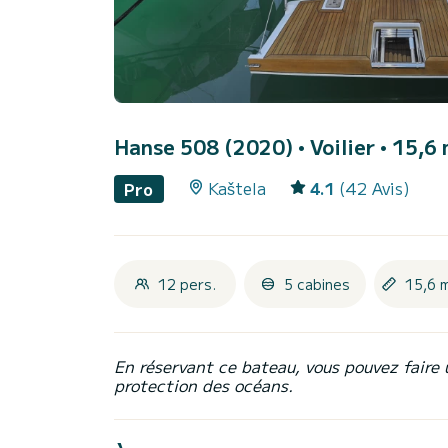
Hanse 508 (2020)
• Voilier • 15,6
Kaštela
4.1
(42 Avis)
Pro
12 pers.
5 cabines
15,6 
En réservant ce bateau, vous pouvez faire 
protection des océans.