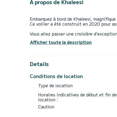
À propos de Khaleesi
Embarquez à bord de Khaleesi, magnifique 
Ce voilier a été construit en 2020 pour a
Vous allez passer une croisière d'exceptio
accueillir jusqu'à 12 personnes en navigat
Afficher toute la description
Pour votre confort, Khaleesi possède de 3
Il possède notamment les équipements suiv
Details
TV, Haut-parleurs extérieurs, Douche de p
Les demandes de réservation et devis son
Conditions de location
les meilleurs prix en passant par la plate
Type de location
Horaires indicatives de début et fin de
location :
Caution