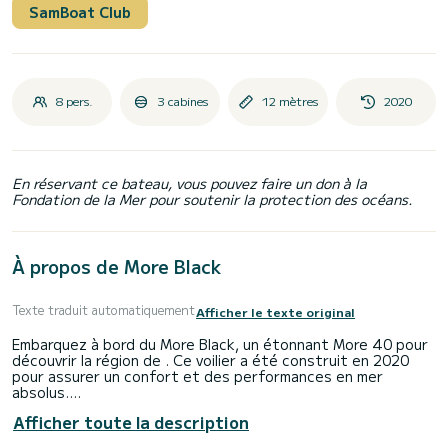
SamBoat Club
8 pers.
3 cabines
12 mètres
2020
En réservant ce bateau, vous pouvez faire un don à la
Fondation de la Mer pour soutenir la protection des océans.
À propos de More Black
Texte traduit automatiquement
Afficher le texte original
Embarquez à bord du More Black, un étonnant More 40 pour
découvrir la région de . Ce voilier a été construit en 2020
pour assurer un confort et des performances en mer
absolus.
Afficher toute la description
Vous allez vivre une croisière exceptionnelle sur ce voilier de
12 mètres. Vous pourrez accueillir jusqu'à 8 passagers en