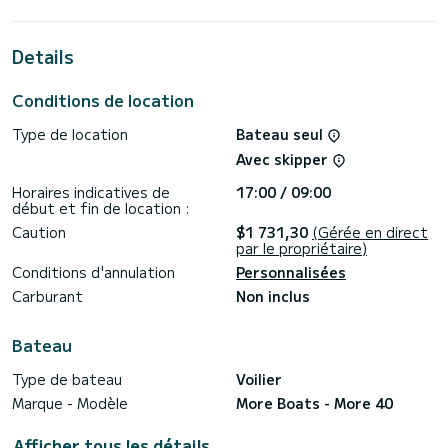
croisière et profiter de ses 3 cabines au confort total.
Ce More 40 est équipé de 2 cabinets de toilette avec
Details
douche.
Ce bateau est équipé d'une Grand-voile Full batten et d'un
Conditions de location
Génois sur enrouleur. Il dispose des équipements suivants :
Haut-parleurs, Prise USB.
Type de location
Bateau seul
Nous vous invitons à faire une demande de devis
Avec skipper
directement via la plateforme, nous reviendrons vers vous
Horaires indicatives de
17:00 / 09:00
début et fin de location :
Caution
$1 731,30
(Gérée en direct
par le propriétaire)
Conditions d'annulation
Personnalisées
Carburant
Non inclus
Bateau
Type de bateau
Voilier
Marque - Modèle
More Boats - More 40
Afficher tous les détails