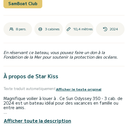
SamBoat Club
8 pers.
3 cabines
10,4 mètres
2024
En réservant ce bateau, vous pouvez faire un don à la
Fondation de la Mer pour soutenir la protection des océans.
À propos de Star Kiss
Texte traduit automatiquement
Afficher le texte original
Magnifique voilier à louer à . Ce Sun Odyssey 350 - 3 cab. de
2024 est un bateau idéal pour des vacances en famille ou
entre amis.
Le bateau dispose de 3 cabines entièrement équipées et
Afficher toute la description
d'une capacité de 6 personnes. D'une longueur hors tout de
10 mètres, il sera votre meilleur allié pour passer des