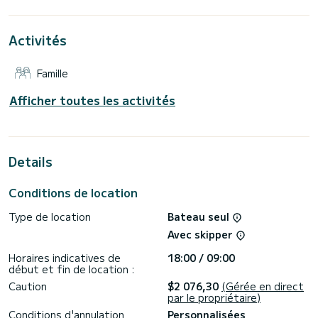
vacances exceptionnelles sur l'eau dans les environs de
Ce Sun Odyssey 350 - 3 cab. est équipé d'1 salle d'eau avec
Activités
douche.
Il dispose des équipements suivants : Pilote automatique,
Famille
Propulseur d'étrave, Haut-parleurs, Prise USB, Plateforme de
bain, Connexion Bluetooth.
Afficher toutes les activités
Si vous avez des questions sur le bateau ou sur les
conditions de location, vous pouvez envoyer un message via
la plateforme Samboat. Un conseiller SamBoat répondra à
Details
Conditions de location
Type de location
Bateau seul
Avec skipper
Horaires indicatives de
18:00 / 09:00
début et fin de location :
Caution
$2 076,30
(Gérée en direct
par le propriétaire)
Conditions d'annulation
Personnalisées