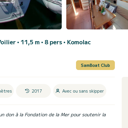
Voilier • 11,5 m • 8 pers •
Komolac
SamBoat Club
mètres
2017
Avec ou sans skipper
un don à la Fondation de la Mer pour soutenir la