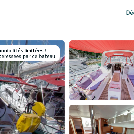
Dé
onibilités limitées !
téressées par ce bateau