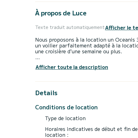
À propos de Luce
Afficher le t
Texte traduit automatiquement
Nous proposons à la location un Oceanis 
un voilier parfaitement adapté à la locati
une croisière d'une semaine ou plus.
Le bateau dispose de 3 cabines tout conf
Afficher toute la description
Avec une longueur totale de 12 mètres et u
allié pour passer des vacances extraordina
Pour votre confort, Luce possède 2 toilet
Details
Ce bateau est équipé d'une Grand voile sur
notamment les équipements suivants : Pilo
Conditions de location
USB, Wifi et internet, Douche de pont, Pl
Type de location
Pour toute demande d'information ou réserv
Horaires indicatives de début et fin de
location :