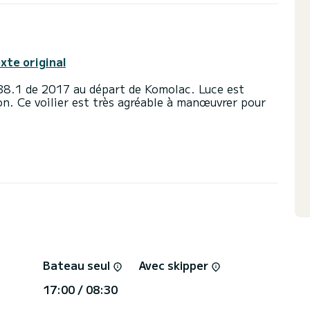
exte original
38.1 de 2017 au départ de Komolac. Luce est
on. Ce voilier est très agréable à manœuvrer pour
ort et une capacité d'embarcation de 8 personnes.
ne puissance de 29 chevaux, il sera votre meilleur
ires sur l'eau dans les environs de Komolac
tes avec douche
 enrouleur et d'un Génois sur enrouleur. Il possède
te automatique, Haut-parleurs extérieurs, Prise
ateforme de bain .
Bateau seul
Avec skipper
ation, cliquer sur le bouton « obtenir un devis »,
17:00 / 08:30