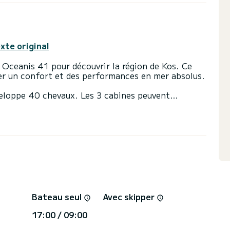
exte original
 Oceanis 41 pour découvrir la région de Kos. Ce
rer un confort et des performances en mer absolus.
veloppe 40 chevaux. Les 3 cabines peuvent
e 2 toilettes avec douche
ée et d'un génois sur enrouleur. Il dispose des
, Moteur hors-bord, Propulseur d'étrave, Prise
oth.
evis, vous serez accompagné par un expert
Bateau seul
Avec skipper
17:00 / 09:00