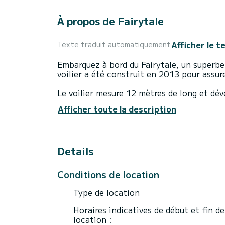
À propos de Fairytale
Afficher le t
Texte traduit automatiquement
Embarquez à bord du Fairytale, un superbe
voilier a été construit en 2013 pour assu
Le voilier mesure 12 mètres de long et dé
accueillir 6 passagers en croisière.
Afficher toute la description
Pour votre confort, le Fairytale dispose d
Ce bateau est équipé d'une grand-voile latt
Details
équipements suivants : Pilote automatique
USB, Winch électrique, Connexion Blueto
Conditions de location
N'hésitez pas à nous contacter pour un d
Type de location
Horaires indicatives de début et fin de
location :