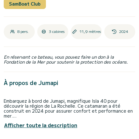
SamBoat Club
8 pers.
3 cabines
11,9 mètres
2024
En réservant ce bateau, vous pouvez faire un don à la
Fondation de la Mer pour soutenir la protection des océans.
À propos de Jumapi
Embarquez à bord de Jumapi, magnifique Isla 40 pour
découvrir la région de La Rochelle. Ce catamaran a été
construit en 2024 pour assurer confort et performance en
mer.
Afficher toute la description
Vous êtes assuré de passer une journée ou une semaine
d'exception sur ce bateau d'une longueur de 12 mètres. Sa
capacité d'embarcation est de personnes.