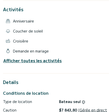
Il possède notamment les équipements suivants : Haut-
Activités
parleurs extérieurs, Winch électrique, Panneau solaire,
Dessalinisateur, Moteur d'annexe, Plancha, Pilote
automatique, Douche de pont.
Anniversaire
Vous pouvez nous envoyer votre demande de réservation
Coucher de soleil
Croisière
Demande en mariage
Afficher toutes les activités
Details
Conditions de location
Type de location
Bateau seul
Caution
$7 843,80
(Gérée en direct