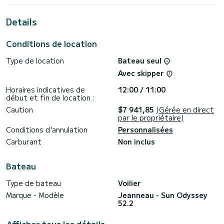
Marigot
Details
Pour votre confort, dispose de 5 toilettes avec douche
Pour toute demande d'informations ou réservation, cliquez
Conditions de location
sur le bouton « Demander un devis », un expert SamBoat
Type de location
Bateau seul
Avec skipper
Horaires indicatives de
12:00 / 11:00
début et fin de location :
Caution
$7 941,85
(Gérée en direct
par le propriétaire)
Conditions d'annulation
Personnalisées
Carburant
Non inclus
Bateau
Type de bateau
Voilier
Marque - Modèle
Jeanneau - Sun Odyssey
52.2