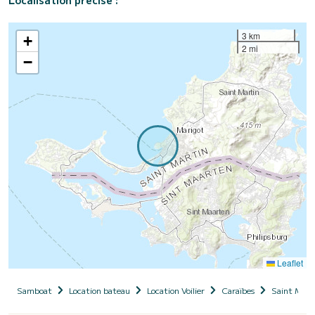
3 km
+
2 mi
−
Leaflet
Samboat
Location bateau
Location Voilier
Caraïbes
Saint Mart