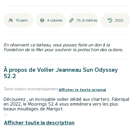
10 pers.
4 cabines
15,9 mètres
2022
En réservant ce bateau, vous pouvez faire un don à la
Fondation de la Mer pour soutenir la protection des océans.
À propos de Voilier Jeanneau Sun Odyssey
52.2
Texte traduit automatiquement
Afficher le texte original
Découvrez , un incroyable voilier dédié aux charters. Fabriqué
en 2022, le Moorings 52.4 vous emmènera vers les plus
beaux mouillages de Marigot.
Le bateau dispose de 4 cabine(s) entièrement équipée(s)
Afficher toute la description
et d'une capacité de 10 personnes. D'une longueur hors
tout de 16 mètres, il sera votre meilleur allié pour passer
des vacances exceptionnelles sur l'eau dans les environs de