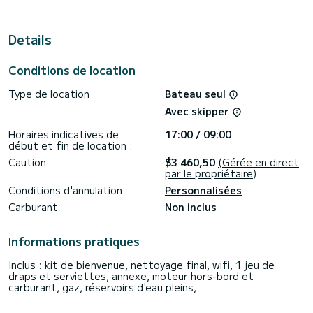
personnes en navigation croisière.
Pour votre confort, NEXUS possède 2 toilettes avec douche
Details
Ce bateau est équipé d'une Grand voile sur enrouleur et
d'un Génois sur enrouleur. Il possède notamment les
Conditions de location
équipements suivants : Pilote automatique, Haut-parleurs
extérieurs, Douche de pont.
Type de location
Bateau seul
N'hésitez pas à nous contacter pour toute demande devis,
Avec skipper
vous serez accompagné par un expert SamBoat dans votre
Horaires indicatives de
17:00 / 09:00
début et fin de location :
Caution
$3 460,50
(Gérée en direct
par le propriétaire)
Conditions d'annulation
Personnalisées
Carburant
Non inclus
Informations pratiques
Inclus : kit de bienvenue, nettoyage final, wifi, 1 jeu de
draps et serviettes, annexe, moteur hors-bord et
carburant, gaz, réservoirs d'eau pleins,