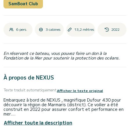
SamBoat Club
6 pers.
3 cabines
13,2 mètres
2022
En réservant ce bateau, vous pouvez faire un don à la
Fondation de la Mer pour soutenir la protection des océans.
À propos de NEXUS
Texte traduit automatiquement
Afficher le texte original
Embarquez à bord de NEXUS , magnifique Dufour 430 pour
découvrir la région de Marmaris (district). Ce voilier a été
construit en 2022 pour assurer confort et performance en
mer.
Afficher toute la description
Le voilier fait 13 mètres de longueur pour une puissance de
59 chevaux. Les 3 cabines permettent d'accueillir 6