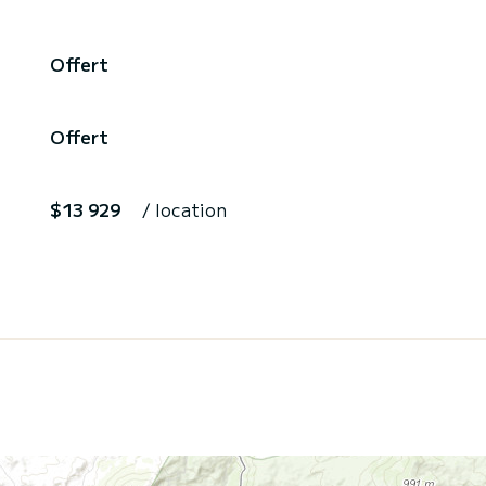
Offert
Offert
$13 929
/ location