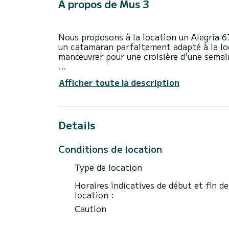
À propos de Mus 3
Nous proposons à la location un Alegria 
un catamaran parfaitement adapté à la lo
manœuvrer pour une croisière d'une semai
Le bateau dispose de 5 cabines tout conf
Afficher toute la description
Avec une longueur totale de 20 mètres, il 
extraordinaires sur l'eau dans les environ
Ce Alegria 67 est pourvu de 5 toilettes av
Details
Ce bateau est équipé d'une Grand voile lat
notamment les équipements suivants : Pro
Conditions de location
Dessalinisateur, Climatisation, Winch élect
Type de location
Les demandes de réservation et devis son
Horaires indicatives de début et fin de
location :
Caution