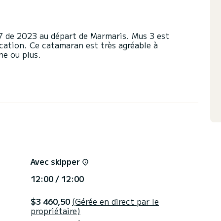
67 de 2023 au départ de Marmaris. Mus 3 est
cation. Ce catamaran est très agréable à
ne ou plus.
ort et une capacité d'embarcation de 12 personnes.
sera votre meilleur allié pour passer des vacances
s de Marmaris
ec douche.
tée et d'un Génois sur enrouleur. Il possède
pulseur d'étrave, Douche de pont, Panneau solaire,
rique, Lave vaisselle, Réfrigérateur extérieur.
Avec skipper
t gérées directement par SamBoat. Vous obtiendrez
12:00 / 12:00
$3 460,50
(Gérée en direct par le
propriétaire)