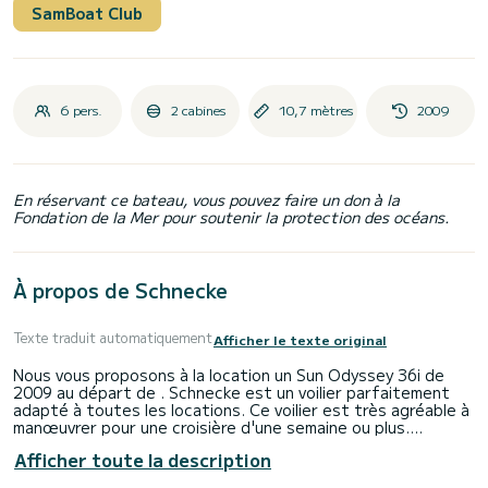
SamBoat Club
6 pers.
2 cabines
10,7 mètres
2009
En réservant ce bateau, vous pouvez faire un don à la
Fondation de la Mer pour soutenir la protection des océans.
À propos de Schnecke
Texte traduit automatiquement
Afficher le texte original
Nous vous proposons à la location un Sun Odyssey 36i de
2009 au départ de . Schnecke est un voilier parfaitement
adapté à toutes les locations. Ce voilier est très agréable à
manœuvrer pour une croisière d'une semaine ou plus.
Afficher toute la description
Le bateau dispose de 2 cabines entièrement équipées et
d'une capacité de 6 personnes. D'une longueur hors tout de