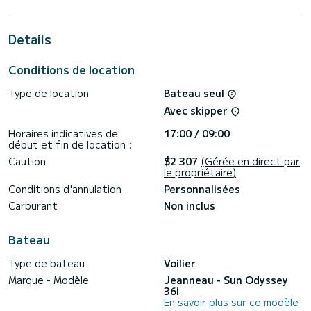
11 mètres, il sera votre meilleur allié pour passer des
vacances exceptionnelles sur l'eau dans les environs de
Details
Pour votre confort, Schnecke dispose d'1 cabinet de
toilette avec douche
Conditions de location
Ce bateau est équipé d'une Grand-voile lattée et d'un
Génois sur enrouleur. Il dispose des équipements suivants :
Type de location
Bateau seul
Pilote automatique, Haut-parleurs, Douche de pont,
Plateforme de bain.
Avec skipper
Les demandes de réservation et de devis sont traitées
Horaires indicatives de
17:00 / 09:00
directement par SamBoat. Vous obtiendrez les meilleurs
début et fin de location :
Caution
$2 307
(Gérée en direct par
le propriétaire)
Conditions d'annulation
Personnalisées
Carburant
Non inclus
Bateau
Type de bateau
Voilier
Marque - Modèle
Jeanneau - Sun Odyssey
36i
En savoir plus sur ce modèle