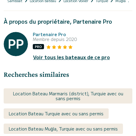
Samboat
Location bateau
Location Voilier
Turquie
Muğla
M
À propos du propriétaire, Partenaire Pro
Partenaire Pro
Membre depuis 2020
PRO
Voir tous les bateaux de ce pro
Recherches similaires
Location Bateau Marmaris (district), Turquie avec ou
sans permis
Location Bateau Turquie avec ou sans permis
Location Bateau Muğla, Turquie avec ou sans permis