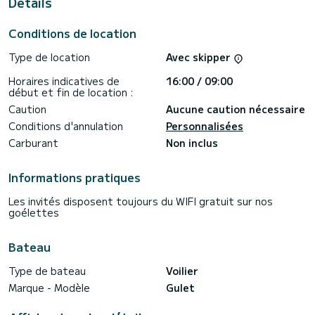
Details
Ce Gulet est pourvu de 8 toilettes avec douche.
Il possède notamment les équipements suivants :
Conditions de location
Climatisation.
Type de location
Avec skipper
N'hésitez pas à nous contacter pour toute demande devis,
vous serez accompagné par un expert SamBoat dans votre
Horaires indicatives de
16:00 / 09:00
début et fin de location :
Caution
Aucune caution nécessaire
Conditions d'annulation
Personnalisées
Carburant
Non inclus
Informations pratiques
Les invités disposent toujours du WIFI gratuit sur nos
goélettes
Bateau
Type de bateau
Voilier
Marque - Modèle
Gulet