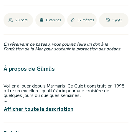
23 pers.
8 cabines
32 mètres
1998
En réservant ce bateau, vous pouvez faire un don à la
Fondation de la Mer pour soutenir la protection des océans.
À propos de Gümüs
Voilier à louer depuis Marmaris. Ce Gulet construit en 1998
offre un excellent qualité/prix pour une croisière de
quelques jours ou quelques semaines.
Le bateau dispose de 8 cabines tout confort et une
Afficher toute la description
capacité d'embarcation de 23 personnes. Avec une longueur
totale de 32 mètres, il sera votre meilleur allié pour passer
des vacances extraordinaires sur l'eau dans les environs
de Marmaris