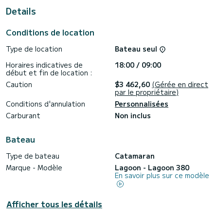
Details
Pour votre confort, Giulia en dispose de 3 avec douche< br>
< br> Ce bateau est équipé d'une grand-voile entièrement
lattée et d'un génois sur enrouleur. Il dispose des
Conditions de location
équipements suivants : Pilote automatique, Moteur hors-
bord, USB, Panneau solaire.
Type de location
Bateau seul
Nous vous invitons à demander un devis directement via la
Horaires indicatives de
18:00 / 09:00
plateforme, nous vous répondrons avec nos meilleures
début et fin de location :
Caution
$3 462,60
(Gérée en direct
par le propriétaire)
Conditions d'annulation
Personnalisées
Carburant
Non inclus
Bateau
Type de bateau
Catamaran
Marque - Modèle
Lagoon - Lagoon 380
En savoir plus sur ce modèle
Afficher tous les détails