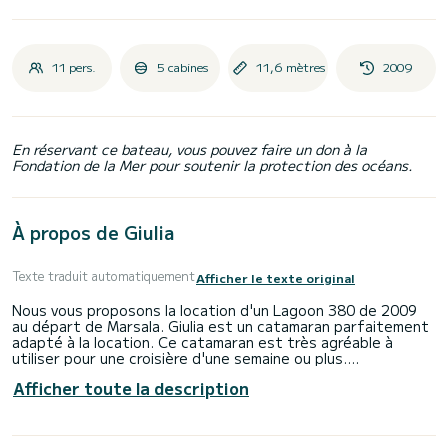
11 pers.
5 cabines
11,6 mètres
2009
En réservant ce bateau, vous pouvez faire un don à la
Fondation de la Mer pour soutenir la protection des océans.
À propos de Giulia
Texte traduit automatiquement
Afficher le texte original
Nous vous proposons la location d'un Lagoon 380 de 2009
au départ de Marsala. Giulia est un catamaran parfaitement
adapté à la location. Ce catamaran est très agréable à
utiliser pour une croisière d'une semaine ou plus.
Afficher toute la description
Le bateau dispose de 5 cabines confortables et d'une
capacité de bateau de 11 personnes. D'une longueur totale
de 12 mètres, il sera votre meilleur allié pour passer des
vacances extraordinaires sur l'eau près de Marsala