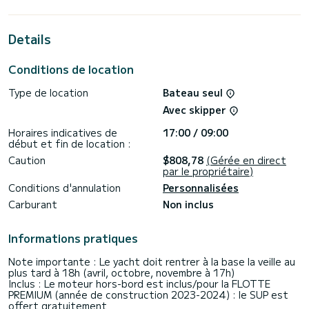
Pour votre confort, Lara possède 4 toilettes avec douche
Details
Ce bateau est équipé d'une Grand voile lattée et d'un
Génois sur enrouleur. Il possède notamment les
équipements suivants : Pilote automatique, Moteur
Conditions de location
d'annexe, Propulseur d'étrave, Douche de pont.
Type de location
Bateau seul
Les demandes de réservation et devis sont gérées
directement par SamBoat. Vous obtiendrez les meilleurs prix
Avec skipper
Horaires indicatives de
17:00 / 09:00
début et fin de location :
Caution
$808,78
(Gérée en direct
par le propriétaire)
Conditions d'annulation
Personnalisées
Carburant
Non inclus
Informations pratiques
Note importante : Le yacht doit rentrer à la base la veille au
plus tard à 18h (avril, octobre, novembre à 17h)
Inclus : Le moteur hors-bord est inclus/pour la FLOTTE
PREMIUM (année de construction 2023-2024) : le SUP est
offert gratuitement