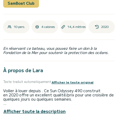
SamBoat Club
10 pers.
4 cabines
14,4 mètres
2020
En réservant ce bateau, vous pouvez faire un don à la
Fondation de la Mer pour soutenir la protection des océans.
À propos de Lara
Texte traduit automatiquement
Afficher le texte original
Voilier à louer depuis . Ce Sun Odyssey 490 construit
en 2020 offre un excellent qualité/prix pour une croisière de
quelques jours ou quelques semaines.
Le voilier fait 14 mètres de longueur pour une puissance de
Afficher toute la description
80 chevaux. Les 4 cabines permettent d'accueillir 10
personnes en navigation croisière.