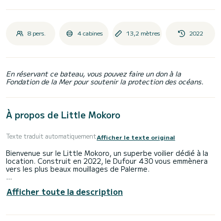
8 pers.
4 cabines
13,2 mètres
2022
En réservant ce bateau, vous pouvez faire un don à la
Fondation de la Mer pour soutenir la protection des océans.
À propos de Little Mokoro
Texte traduit automatiquement
Afficher le texte original
Bienvenue sur le Little Mokoro, un superbe voilier dédié à la
location. Construit en 2022, le Dufour 430 vous emmènera
vers les plus beaux mouillages de Palerme.
Le voilier mesure 13 mètres de long avec un moteur de 1
Afficher toute la description
cheval. Les 4 cabines peuvent accueillir 8 personnes en
croisière.
Ce Dufour 430 est équipé de 2 salles de bains avec douche.