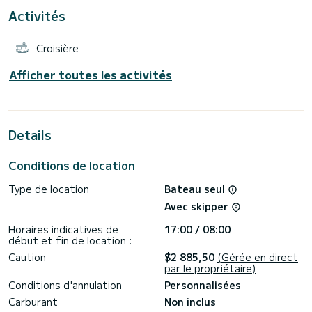
Activités
Ce bateau est équipé d'une grand-voile enrouleur et d'un
génois enrouleur. Il est également équipé d'un pilote
automatique.
Croisière
L'enregistrement technique à bord aura lieu le samedi à
partir de 17h00.
Afficher toutes les activités
Le retour pour le check-out technique est prévu le vendredi
avant 16h00.
Le débarquement final doit avoir lieu le samedi matin avant
08h00.
Details
Nous vous invitons à nous envoyer une demande directement
Conditions de location
Type de location
Bateau seul
Avec skipper
Horaires indicatives de
17:00 / 08:00
début et fin de location :
Caution
$2 885,50
(Gérée en direct
par le propriétaire)
Conditions d'annulation
Personnalisées
Carburant
Non inclus