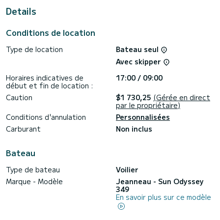
Details
Ce Sun Odyssey 349 est équipé d'1 salle d'eau avec douche.
Ce bateau est équipé d'une grand-voile sur enrouleur et
Conditions de location
d'un génois sur enrouleur. Il dispose des équipements
suivants : Pilote automatique, Haut-parleurs, Douche de
Type de location
Bateau seul
pont, Plateforme de bain, Connexion Bluetooth.
Avec skipper
Si vous avez des questions sur le bateau ou les conditions
de location, vous pouvez envoyer un message via la
Horaires indicatives de
17:00 / 09:00
plateforme Samboat. Un conseiller SamBoat répondra à vos
début et fin de location :
Caution
$1 730,25
(Gérée en direct
par le propriétaire)
Conditions d'annulation
Personnalisées
Carburant
Non inclus
Bateau
Type de bateau
Voilier
Marque - Modèle
Jeanneau - Sun Odyssey
349
En savoir plus sur ce modèle