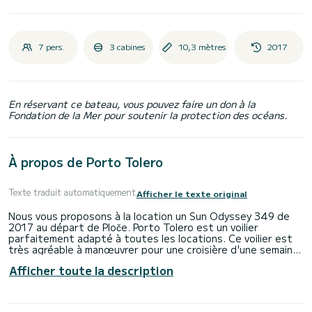
7 pers.
3 cabines
10,3 mètres
2017
En réservant ce bateau, vous pouvez faire un don à la
Fondation de la Mer pour soutenir la protection des océans.
À propos de Porto Tolero
Texte traduit automatiquement
Afficher le texte original
Nous vous proposons à la location un Sun Odyssey 349 de
2017 au départ de Ploče. Porto Tolero est un voilier
parfaitement adapté à toutes les locations. Ce voilier est
très agréable à manœuvrer pour une croisière d'une semaine
ou plus.
Afficher toute la description
Vous allez vivre une croisière exceptionnelle sur ce voilier de
10 mètres. Vous pourrez accueillir jusqu'à 7 passagers en
croisière et profiter de ses 3 cabines au confort total.